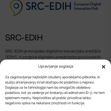
SRC-EDIH
SRC-EDIH je evropsko digitalno inovacijsko središče
(EDIH), ki podpira digitalno preobrazbo proizvodnih
podjetij in javnih organizacij (v javnem sektorju) v
Upravljanje soglasja
Sloveniji s poudarkom na petih ključnih tehnologijah:
HPC, umetna inteligenca, kibernetska varnost,
Za zagotavljanje najboljših izkušenj uporabljamo piškotke, ki
veriženje blokov in robotika.
služijo shranjevanju in/ali dostopu do podatkov o napravi.
Soglasje za te tehnologije nam bo omogočilo obdelavo
podatkov, kot so vedenje pri brskanju ali edinstveni ID-ji, na tem
spletnem mestu. Neprivolitev ali preklic privolitve lahko
Preberite več
negativno vpliva na nekatere zmožnosti in funkcije.