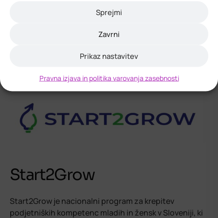
Sprejmi
Zavrni
Prikaz nastavitev
Pravna izjava in politika varovanja zasebnosti
Start2Grow
Start2Grow je nacionalni program za krepitev
podjetniških kompetenc mladih in žensk v Sloveniji, ki