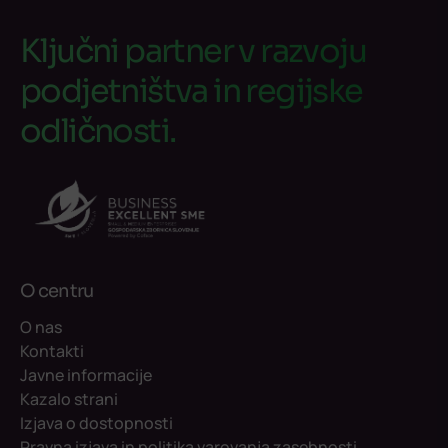
Ključni partner v razvoju
podjetništva in regijske
odličnosti.
O centru
O nas
Kontakti
Javne informacije
Kazalo strani
Izjava o dostopnosti
Pravna izjava in politika varovanja zasebnosti