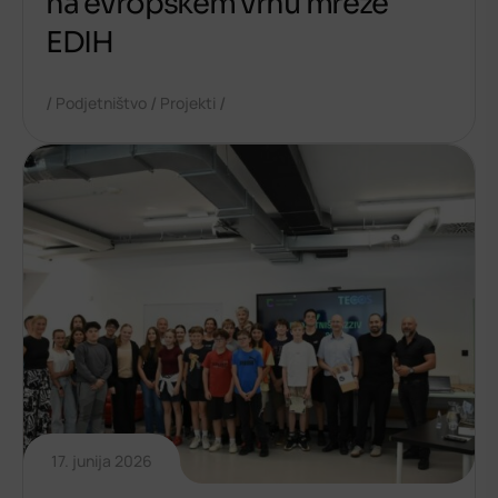
na evropskem vrhu mreže
EDIH
/
/
/
Podjetništvo
Projekti
17. junija 2026