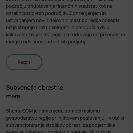
področju pridobivanja finančnih sredstev kot na
ostalih poslovnih področjih. Z ohranjanjem in
ustvarjanjem novih delovnih mest bo regija dosegla
nižje stopnje brezposelnosti in omogočila dvig
kakovosti življenja v regiji, pa tudi večjo razpršenost in
manjšo odvisnost od velikih podjetij.
Razpis
Subvencija obrestne
mere
Shema SOM je namenjena pomoči malemu
gospodarstvu regije pri njihovem poslovanju – v obliki
subvencioniranja stroškov obresti za podjetniška
posojila, najeta pri poslovnih bankah. SOM torej