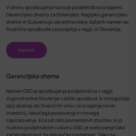
V okviru spodbujanja razvoja podjetništva izvajamo
Garancijsko shemo za Dolenjsko, Regijsko garancijsko
shemo in Subvencijo obrestne mere, katerih namen so
finančne spodbude za podjetja v regiji JV Slovenija.
Kontakti
Garancijska shema
Namen GSD je spodbujanje podjetništva v regiji
Jugovzhodne Slovenije v obliki spodbud, ki omogočajo
lažji dostop do finančnih virov za izvajanje novih
investicij, tekočega poslovanja in novega
zaposlovanja. Ena od zelo pomembnih storitev, ki jo
nudimo podjetnikom v okviru GSD, je svetovanje tako
začetnikom kot že delujočim podjetjem. Tako na