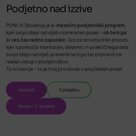
Podjetno nad izzive
PONI JV Slovenija je
4-mesečni podjetniški program
,
kjer svojo idejo razviješ v konkreten posel –
ob tem pa
si ves čas redno zaposlen
. Gre za strukturiran proces,
kjer s pomočjo mentorjev, delavnic in praktičnega dela
svojo idejo razviješ, preveriš na trgu ter pripraviš na
realen vstop v podjetništvo.
To ni teorija – to je tvoj prvi korak v svoj lasten posel.
Kontakti
O projektu
Razpis – 7. skupina