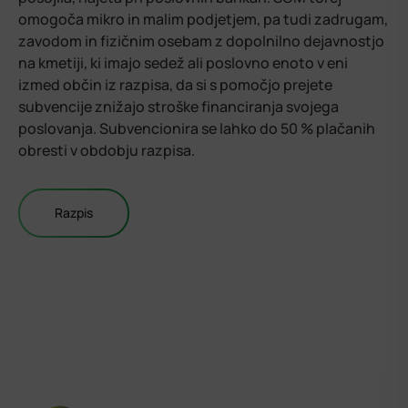
omogoča mikro in malim podjetjem, pa tudi zadrugam,
zavodom in fizičnim osebam z dopolnilno dejavnostjo
na kmetiji, ki imajo sedež ali poslovno enoto v eni
izmed občin iz razpisa, da si s pomočjo prejete
subvencije znižajo stroške financiranja svojega
poslovanja. Subvencionira se lahko do 50 % plačanih
obresti v obdobju razpisa.
Razpis