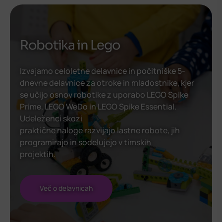
Robotika in Lego
Izvajamo celoletne delavnice in počitniške 5-
dnevne delavnice za otroke in mladostnike, kjer
se učijo osnov robotike z uporabo LEGO Spike
Prime, LEGO WeDo in LEGO Spike Essential.
Udeleženci skozi
praktične naloge razvijajo lastne robote, jih
programirajo in sodelujejo v timskih
projektih.
Več o delavnicah