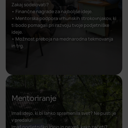
Zakaj sodelovati?
• Finančne nagrade za najboljše ideje.
• Mentorska podpora vrhunskih strokovnjakov, ki
ti bodo pomagali pri razvoju tvoje podjetniške
ideje.
• Možnost preboja na mednarodna tekmovanja
in trg.
Mentoriranje
Imaš idejo, ki bi lahko spremenila svet? Ne pusti je
v predalu!
Imaš podjetniško idejo in ne veš, kako začeti?