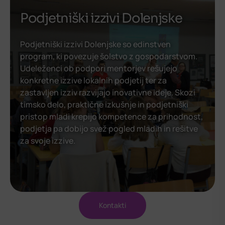
Podjetniški izzivi Dolenjske
Podjetniški izzivi Dolenjske so edinstven
program, ki povezuje šolstvo z gospodarstvom.
Udeleženci ob podpori mentorjev rešujejo
konkretne izzive lokalnih podjetij ter za
zastavljen izziv razvijajo inovativne ideje. Skozi
timsko delo, praktične izkušnje in podjetniški
pristop mladi krepijo kompetence za prihodnost,
podjetja pa dobijo svež pogled mladih in rešitve
za svoje izzive.
Kontakti