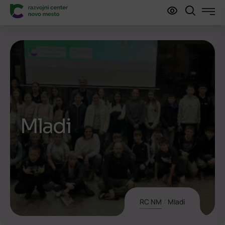
Mladi
RC NM
/
Mladi