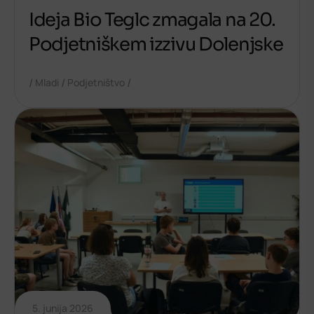
Ideja Bio Teglc zmagala na 20.
Podjetniškem izzivu Dolenjske
/
/
/
Mladi
Podjetništvo
5. junija 2026