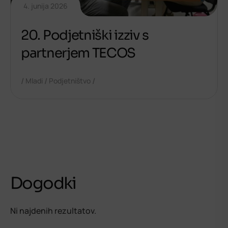
4. junija 2026
20. Podjetniški izziv s
partnerjem TECOS
/
/
/
Mladi
Podjetništvo
Dogodki
Ni najdenih rezultatov.