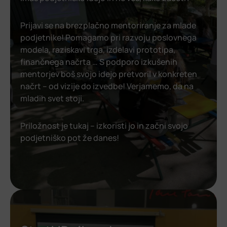
Prijavi se na brezplačno mentoriranje za mlade
podjetnike! Pomagamo pri razvoju poslovnega
modela, raziskavi trga, izdelavi prototipa,
finančnega načrta … S podporo izkušenih
mentorjev boš svojo idejo pretvoril v konkreten
načrt – od vizije do izvedbe! Verjamemo, da na
mladih svet stoji.
Priložnost je tukaj – izkoristi jo in začni svojo
podjetniško pot že danes!