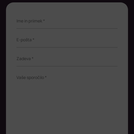
Ime in priimek *
E-pošta *
Zadeva *
Vaše sporočilo *