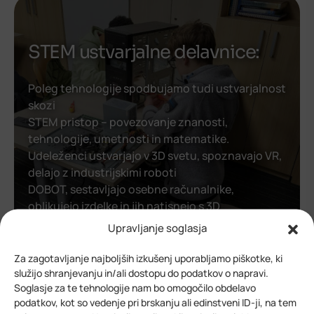
STEM ustvarjalne delavnice:
Poleg tehnologije spodbujamo tudi ustvarjalnost
skozi
STEM pristop – povezovanje znanosti,
tehnologije, umetnosti in matematike.
Udeleženci ustvarjajo v 3D svetu, spoznavajo VR,
delajo z industrijskimi roboti
DOBOT, sestavljajo osebne računalnike,
oblikujejo izdelke in jih natisnejo s 3D
tiskalnikom, ustvarjajo z mikrokmilniki (Arduino)
Upravljanje soglasja
…
Za zagotavljanje najboljših izkušenj uporabljamo piškotke, ki
služijo shranjevanju in/ali dostopu do podatkov o napravi.
Soglasje za te tehnologije nam bo omogočilo obdelavo
podatkov, kot so vedenje pri brskanju ali edinstveni ID-ji, na tem