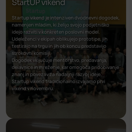
StartUP vikend
Startup vikend je intenziven dvodnevni dogodek,
namenjen mladim, ki želijo svojo podjetniško
idejo razviti v konkreten poslovni model.
Udeleženci v ekipah oblikujejo prototipe, jih
testirajo na trgu in jih ob koncu predstavijo
strokovni komisiji.
Dogodek vključuje mentorstvo, predavanja,
delavnice in mreženje, kar omogoča pridobivanje
znanj in povezav za nadaljnji razvoj ideje.
Startup vikend tradicionalno izvajamo prvi
vikend v novembru.