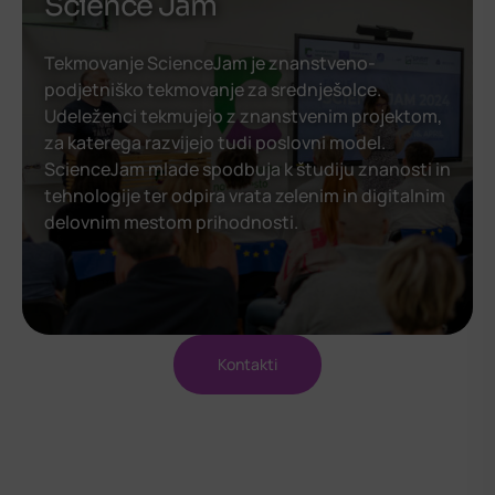
Science Jam
Tekmovanje ScienceJam je znanstveno-
podjetniško tekmovanje za srednješolce.
Udeleženci tekmujejo z znanstvenim projektom,
za katerega razvijejo tudi poslovni model.
ScienceJam mlade spodbuja k študiju znanosti in
tehnologije ter odpira vrata zelenim in digitalnim
delovnim mestom prihodnosti.
Kontakti