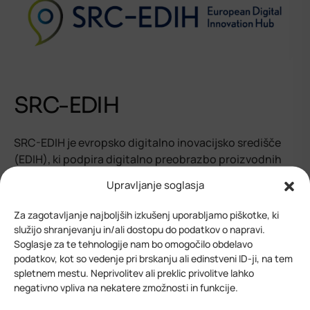
SRC-EDIH
SRC-EDIH je evropsko digitalno inovacijsko središče
(EDIH), ki podpira digitalno preobrazbo proizvodnih
podjetij in javnih organizacij (v javnem sektorju) v
Upravljanje soglasja
Sloveniji s poudarkom na petih ključnih tehnologijah:
HPC, umetna inteligenca, kibernetska varnost,
Za zagotavljanje najboljših izkušenj uporabljamo piškotke, ki
veriženje blokov in robotika.
služijo shranjevanju in/ali dostopu do podatkov o napravi.
Soglasje za te tehnologije nam bo omogočilo obdelavo
podatkov, kot so vedenje pri brskanju ali edinstveni ID-ji, na tem
spletnem mestu. Neprivolitev ali preklic privolitve lahko
Preberite več
negativno vpliva na nekatere zmožnosti in funkcije.