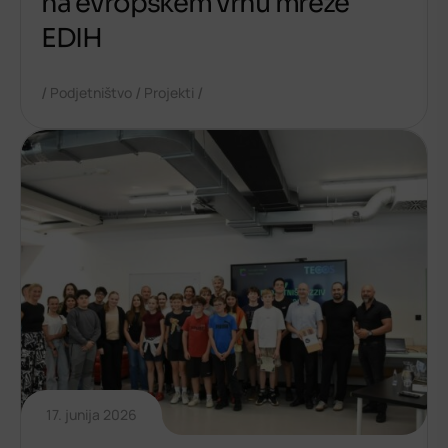
na evropskem vrhu mreže
EDIH
/
/
/
Podjetništvo
Projekti
17. junija 2026