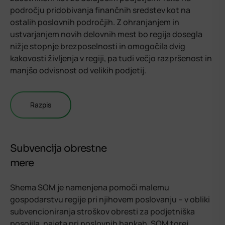
področju pridobivanja finančnih sredstev kot na
ostalih poslovnih področjih. Z ohranjanjem in
ustvarjanjem novih delovnih mest bo regija dosegla
nižje stopnje brezposelnosti in omogočila dvig
kakovosti življenja v regiji, pa tudi večjo razpršenost in
manjšo odvisnost od velikih podjetij.
Razpis
Subvencija obrestne
mere
Shema SOM je namenjena pomoči malemu
gospodarstvu regije pri njihovem poslovanju – v obliki
subvencioniranja stroškov obresti za podjetniška
posojila, najeta pri poslovnih bankah. SOM torej