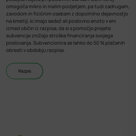
omogoča mikro in malim podjetjem, pa tudi zadrugam,
zavodom in fizičnim osebam z dopolnilno dejavnostjo
na kmetiji, ki imajo sedež ali poslovno enoto v eni
izmed občin iz razpisa, da si s pomočjo prejete
subvencije znižajo stroške financiranja svojega
poslovanja. Subvencionira se lahko do 50 % plačanih
obresti v obdobju razpisa.
Razpis