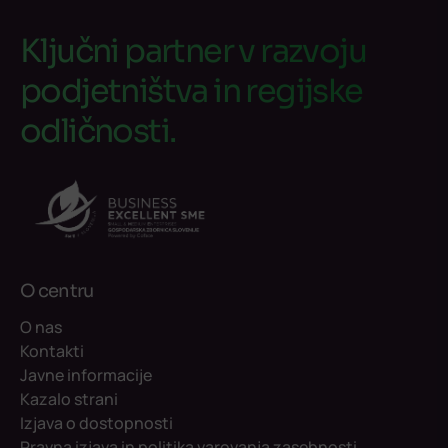
Ključni partner v razvoju
podjetništva in regijske
odličnosti.
O centru
O nas
Kontakti
Javne informacije
Kazalo strani
Izjava o dostopnosti
Pravna izjava in politika varovanja zasebnosti