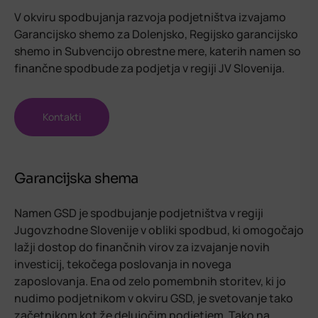
V okviru spodbujanja razvoja podjetništva izvajamo
Garancijsko shemo za Dolenjsko, Regijsko garancijsko
shemo in Subvencijo obrestne mere, katerih namen so
finančne spodbude za podjetja v regiji JV Slovenija.
Kontakti
Garancijska shema
Namen GSD je spodbujanje podjetništva v regiji
Jugovzhodne Slovenije v obliki spodbud, ki omogočajo
lažji dostop do finančnih virov za izvajanje novih
investicij, tekočega poslovanja in novega
zaposlovanja. Ena od zelo pomembnih storitev, ki jo
nudimo podjetnikom v okviru GSD, je svetovanje tako
začetnikom kot že delujočim podjetjem. Tako na