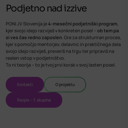
Podjetno nad izzive
PONI JV Slovenija je
4-mesečni podjetniški program
,
kjer svojo idejo razviješ v konkreten posel –
ob tem pa
si ves čas redno zaposlen
. Gre za strukturiran proces,
kjer s pomočjo mentorjev, delavnic in praktičnega dela
svojo idejo razviješ, preveriš na trgu ter pripraviš na
realen vstop v podjetništvo.
To ni teorija – to je tvoj prvi korak v svoj lasten posel.
Kontakti
O projektu
Razpis – 7. skupina