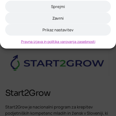
Sprejmi
Zavrni
Prikaz nastavitev
Pravna izjava in politika varovanja zasebnosti
Start2Grow
Start2Grow je nacionalni program za krepitev
podjetniških kompetenc mladih in žensk v Sloveniji, ki