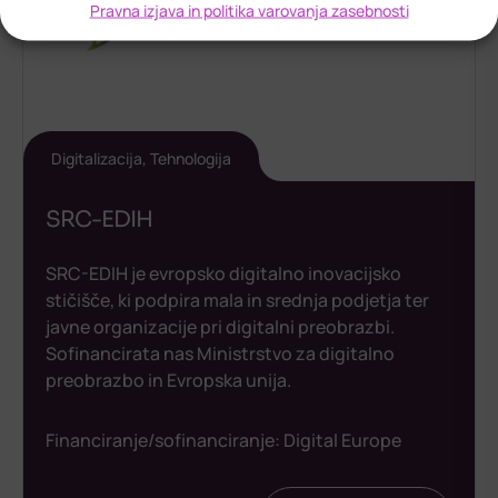
Pravna izjava in politika varovanja zasebnosti
Digitalizacija
,
Tehnologija
SRC-EDIH
SRC-EDIH je evropsko digitalno inovacijsko
stičišče, ki podpira mala in srednja podjetja ter
javne organizacije pri digitalni preobrazbi.
Sofinancirata nas Ministrstvo za digitalno
preobrazbo in Evropska unija.
Financiranje/sofinanciranje:
Digital Europe