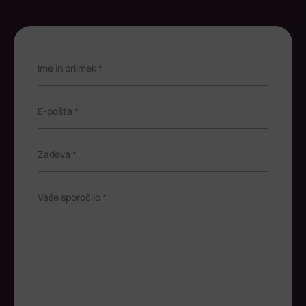
Ime in priimek *
E-pošta *
Zadeva *
Vaše sporočilo *