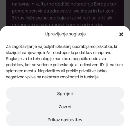
naravne in kulturne dediščine srednje Evrope ter
pomemben vir za zdravstvo, wellness in turizem.
Zdravilišča pa se soočajo z izzivi, kot so pritiski
urbanega razvoja, množičnega turizma in
neustreznih sektorskih politik.
Upravljanje soglasja
Za zagotavljanje najboljših izkušenj uporabljamo piškotke, ki
Financiranje/sofinanciranje:
služijo shranjevanju in/ali dostopu do podatkov o napravi.
Interreg central Europe
Soglasje za te tehnologije nam bo omogočilo obdelavo
podatkov, kot so vedenje pri brskanju ali edinstveni ID-ji, na tem
spletnem mestu. Neprivolitev ali preklic privolitve lahko
Obiščite
negativno vpliva na nekatere zmožnosti in funkcije.
Sprejmi
Zaključeni projekti
Zavrni
Prikaz nastavitev