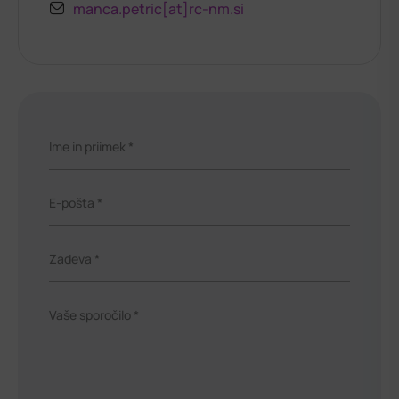
manca.petric[at]rc-nm.si
Ime in priimek *
E-pošta *
Zadeva *
Vaše sporočilo *