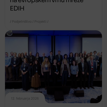
na evropskem vrhu mreže
EDIH
/
/
/
Podjetništvo
Projekti
12. februarja 2026