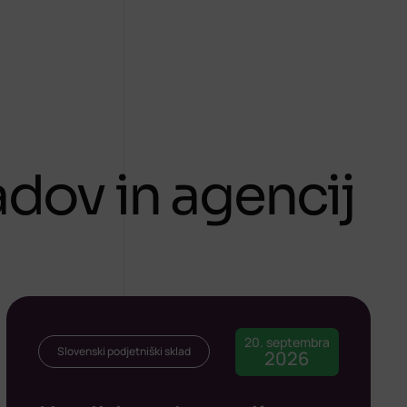
ladov in agencij
20. septembra
Slovenski podjetniški sklad
2026