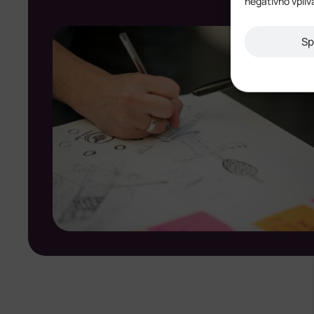
negativno vpliv
Sp