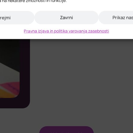
a na nekatere zmožnosti in funkcije.
rejmi
Zavrni
Prikaz na
Pravna izjava in politika varovanja zasebnosti