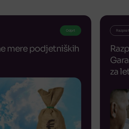
Odprt
Razpisi
ne mere podjetniških
Razpi
Gara
za l