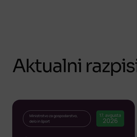
Aktualni razpis
17. avgusta
Ministrstvo za gospodarstvo,
2026
delo in šport