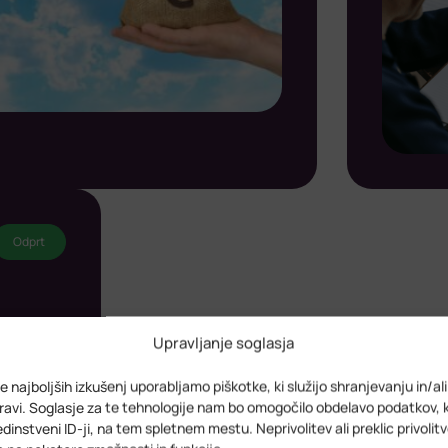
Odprt
na
Upravljanje soglasja
e najboljših izkušenj uporabljamo piškotke, ki služijo shranjevanju in/al
avi. Soglasje za te tehnologije nam bo omogočilo obdelavo podatkov, 
 edinstveni ID-ji, na tem spletnem mestu. Neprivolitev ali preklic privolit