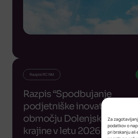
Razpisi RC NM
Razpis “Spodbujanje
podjetniške inovativnosti 
območju Dolenjske in Bele
Za zagotavljanj
podatkov o napr
krajine v letu 2026”
pri brskanju ali