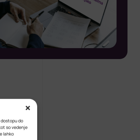
i dostopu do
kot so vedenje
ve lahko