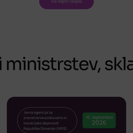
Vsi odprti razpisi
i ministrstev, sk
Javna agencija za
10. septembra
znanstvenoraziskovalno in
2026
inovacijsko dejavnost
Republike Slovenije (ARIS)