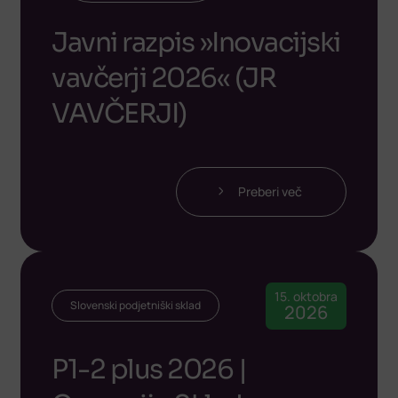
Javni razpis »Inovacijski
vavčerji 2026« (JR
VAVČERJI)
Preberi več
15. oktobra
Slovenski podjetniški sklad
2026
P1-2 plus 2026 |