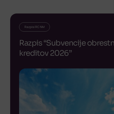
Razpisi RC NM
Razpis “Subvencije obrest
kreditov 2026”