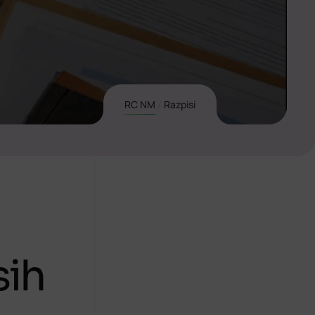
RC NM
/
Razpisi
sih