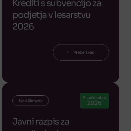
Krediti s subvencijo za
podjetja v lesarstvu
2026
Preberi več
9. novembra
Spirit Slovenija
2026
Javni razpis za