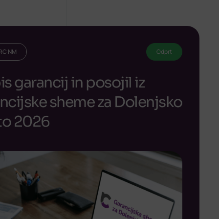
 RC NM
Odprt
s garancij in posojil iz
ncijske sheme za Dolenjsko
eto 2026