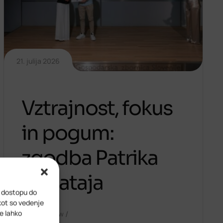
21. julija 2026
Vztrajnost, fokus
in pogum:
zgodba Patrika
Bogataja
i dostopu do
kot so vedenje
ve lahko
/
/
Start2Grow