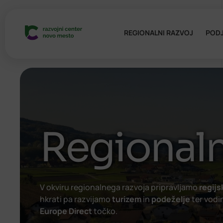
REGIONALNI RAZVOJ
PODJ
Regionaln
V okviru regionalnega razvoja pripravljamo
regijs
hkrati pa razvijamo
turizem
in
podeželje
ter vodi
Europe Direct
točko.