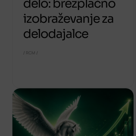
delo: brezplačno
izobraževanje za
delodajalce
/
/
RCM