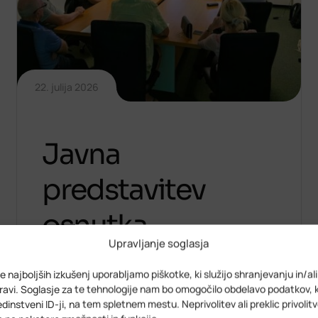
22. julija 2026
Javna
predstavitev
osnutka
Upravljanje soglasja
regijskega
e najboljših izkušenj uporabljamo piškotke, ki služijo shranjevanju in/al
prostorskega
avi. Soglasje za te tehnologije nam bo omogočilo obdelavo podatkov, 
 edinstveni ID-ji, na tem spletnem mestu. Neprivolitev ali preklic privolit