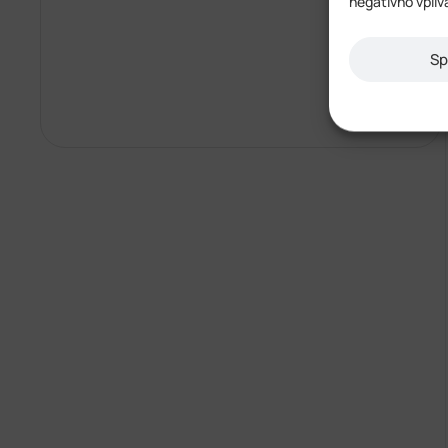
negativno vpliv
Sp