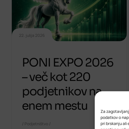
22. julija 2026
PONI EXPO 2026
– več kot 220
podjetnikov na
enem mestu
Za zagotavljanj
podatkov o napr
pri brskanju ali
/
/
Podjetništvo