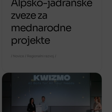
Alpsko-jadranske
zveze za
mednarodne
projekte
/
/
/
Novice
Regionalni razvoj