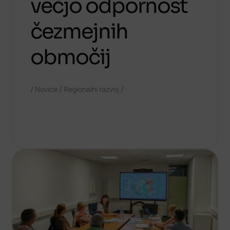
večjo odpornost
čezmejnih
območij
/
/
/
Novice
Regionalni razvoj