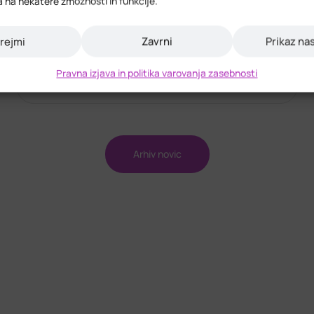
a na nekatere zmožnosti in funkcije.
plana
rejmi
Zavrni
Prikaz na
/
/
Regionalni razvoj
Pravna izjava in politika varovanja zasebnosti
Arhiv novic