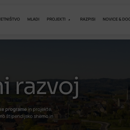
ETNIŠTVO
MLADI
PROJEKTI
RAZPISI
NOVICE & DO
i razvoj
ke programe
in projekte,
mo štipendijsko shemo in