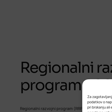
Regionalni ra
program 202
Za zagotavljanj
podatkov o napr
pri brskanju ali
Regionalni razvojni program (RRP) je temeljni st