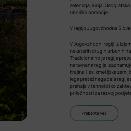
zelenega Jurija. Geografsko 
ribniško območje.
V regijo Jugovzhodna Sloven
V Jugovzhodni regiji, z iz
nekaterih drugih urbanih na
Tradicionalno je regija pre
naravnana regija, zaznamuje
krajina (les, kmetijska zeml
lega pretežnega dela regije 
prehaja v tehnološko zahtev
priložnosti za razvoj podjetn
Preberite več