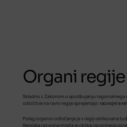
Organi regije
Skladno z Zakonom o spodbujanju regionalnega r
odločitve na ravni regije sprejemajo:
razvojni sve
Poleg organov odločanja je v regiji oblikovana tu
Regijska razvojna mreža je oblika razvojnega pov