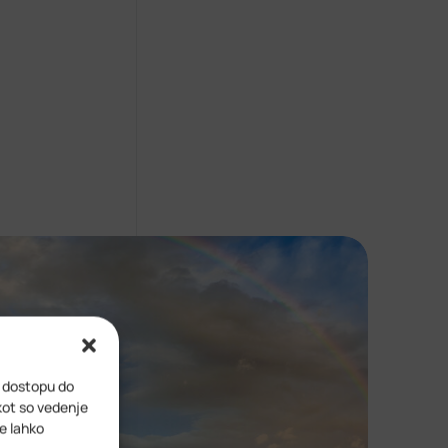
i dostopu do
kot so vedenje
ve lahko