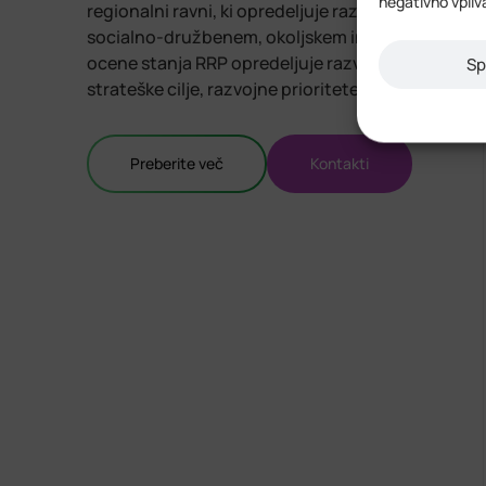
negativno vpliv
regionalni ravni, ki opredeljuje razvojne usmerit
socialno-družbenem, okoljskem in prostorskem po
ocene stanja RRP opredeljuje razvojne prednosti re
Sp
strateške cilje, razvojne prioritete ter finančni o
Preberite več
Kontakti