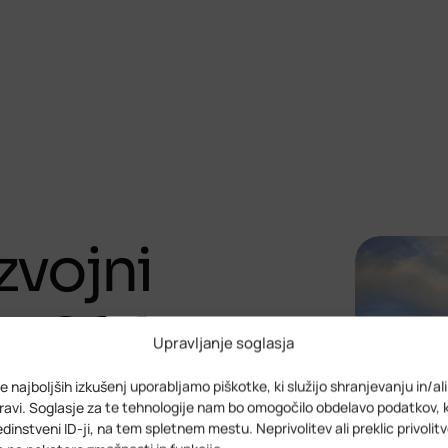
zvojni
1-2027
Upravljanje soglasja
e najboljših izkušenj uporabljamo piškotke, ki služijo shranjevanju in/al
avi. Soglasje za te tehnologije nam bo omogočilo obdelavo podatkov, 
 edinstveni ID-ji, na tem spletnem mestu. Neprivolitev ali preklic privolit
rateški razvojni dokument na