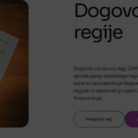
Dogovor
regije
Dogovor za razvoj regij (DR
spodbujanju skladnega regio
katerim se uresničuje Region
regijski in sektorski projekti
financiranja.
Preberite več