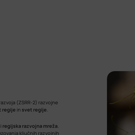
azvoja (ZSRR-2) razvojne
t regije
in
svet regije
.
di
regijska razvojna mreža
.
ezovanja ključnih razvojnih