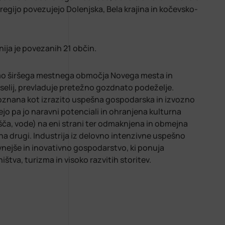
regijo povezujejo Dolenjska, Bela krajina in kočevsko-
ija je povezanih 21 občin.
jemo širšega mestnega območja Novega mesta in
selij, prevladuje pretežno gozdnato podeželje.
poznana kot izrazito uspešna gospodarska in izvozno
jo pa jo naravni potenciali in ohranjena kulturna
jišča, vode) na eni strani ter odmaknjena in obmejna
na drugi. Industrija iz delovno intenzivne uspešno
nejše in inovativno gospodarstvo, ki ponuja
ištva, turizma in visoko razvitih storitev.