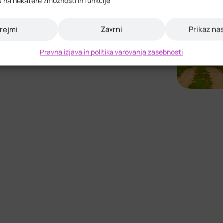
a na nekatere zmožnosti in funkcije.
ve na gospodarskem,
dročju regije. Na osnovi
gije, razvojno vizijo in
rejmi
Zavrni
Prikaz na
kvir za izvedbo programa.
Pravna izjava in politika varovanja zasebnosti