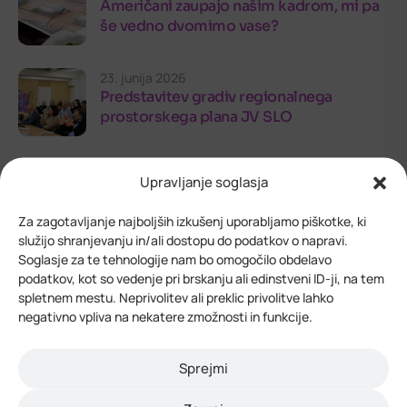
Američani zaupajo našim kadrom, mi pa
še vedno dvomimo vase?
23. junija 2026
Predstavitev gradiv regionalnega
prostorskega plana JV SLO
Upravljanje soglasja
Za zagotavljanje najboljših izkušenj uporabljamo piškotke, ki
služijo shranjevanju in/ali dostopu do podatkov o napravi.
Soglasje za te tehnologije nam bo omogočilo obdelavo
podatkov, kot so vedenje pri brskanju ali edinstveni ID-ji, na tem
spletnem mestu. Neprivolitev ali preklic privolitve lahko
kontaktirajte nas
negativno vpliva na nekatere zmožnosti in funkcije.
Vedno smo vam pripravljeni
pomagati in odgovoriti na
Sprejmi
vaša vprašanja