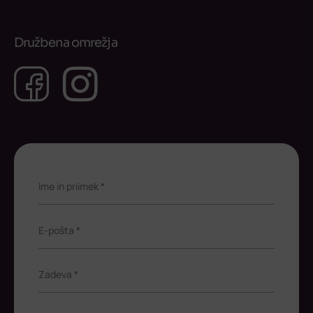
Družbena omrežja
Facebook
Instagram
Ime in priimek *
E-pošta *
Zadeva *