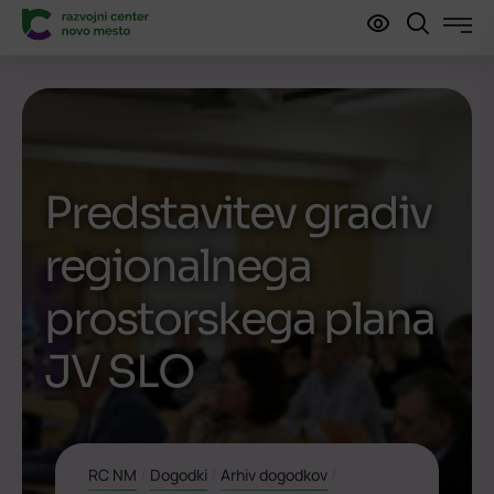
Predstavitev gradiv
regionalnega
prostorskega plana
JV SLO
RC NM
/
Dogodki
/
Arhiv dogodkov
/