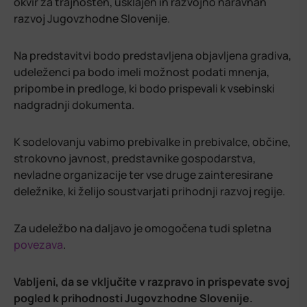
okvir za trajnosten, usklajen in razvojno naravnan
razvoj Jugovzhodne Slovenije.
Na predstavitvi bodo predstavljena objavljena gradiva,
udeleženci pa bodo imeli možnost podati mnenja,
pripombe in predloge, ki bodo prispevali k vsebinski
nadgradnji dokumenta.
K sodelovanju vabimo prebivalke in prebivalce, občine,
strokovno javnost, predstavnike gospodarstva,
nevladne organizacije ter vse druge zainteresirane
deležnike, ki želijo soustvarjati prihodnji razvoj regije.
Za udeležbo na daljavo je omogočena tudi spletna
povezava
.
Vabljeni, da se vključite v razpravo in prispevate svoj
pogled k prihodnosti Jugovzhodne Slovenije.