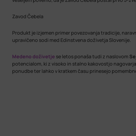
veseljem povemo, da je Zavod Čebela postal prvo 5-zve
Zavod Čebela
Produkt je izjemen primer povezovanja tradicije, nara
upravičeno sodi med
Edinstvena doživetja Slovenije
.
Medeno doživetje
se letos ponaša tudi z naslovom
Se
potencialom, ki z visoko in stalno kakovostjo nagovarj
ponudbe ter lahko v kratkem času prinesejo pomembn