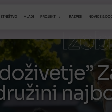
ETNIŠTVO
MLADI
PROJEKTI
RAZPISI
NOVICE & DO
Izob
doživetje” 
ružini najbo