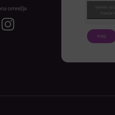
ReCaptcha
Kliknite, če
na omrežja
trženje i
Facebook
Instagram