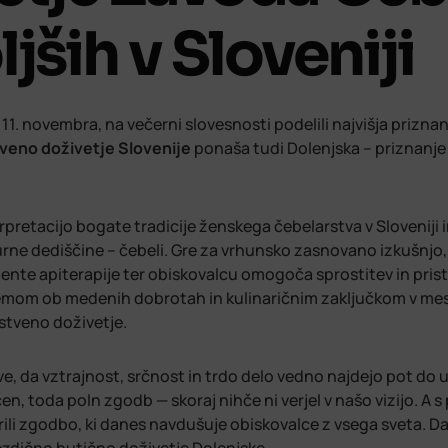
ljših v Sloveniji
1. novembra, na večerni slovesnosti podelili najvišja priznan
veno doživetje Slovenije
ponaša tudi Dolenjska – priznanje 
pretacijo bogate tradicije ženskega čebelarstva v Sloveniji i
ne dediščine – čebeli. Gre za vrhunsko zasnovano izkušnjo, 
emente apiterapije ter obiskovalcu omogoča sprostitev in prist
ejemom ob medenih dobrotah in kulinaričnim zaključkom v m
nstveno doživetje.
ve, da vztrajnost, srčnost in trdo delo vedno najdejo pot do 
n, toda poln zgodb — skoraj nihče ni verjel v našo vizijo. A s
rili zgodbo, ki danes navdušuje obiskovalce z vsega sveta. D