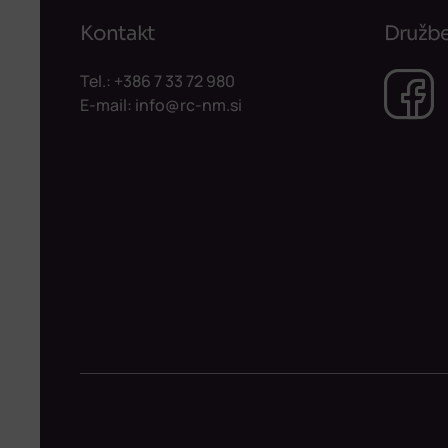
Kontakt
Družbe
Tel.:
+386 7 33 72 980
E-mail:
info@rc-nm.si