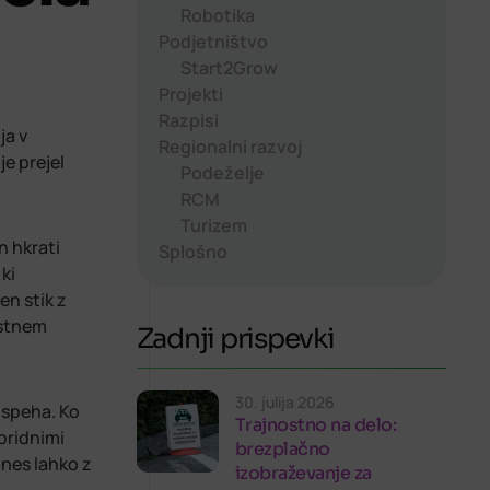
Robotika
Podjetništvo
Start2Grow
Projekti
Razpisi
ja v
Regionalni razvoj
je prejel
Podeželje
RCM
Turizem
n hkrati
Splošno
ki
en stik z
estnem
Zadnji prispevki
30. julija 2026
uspeha. Ko
Trajnostno na delo:
 pridnimi
brezplačno
anes lahko z
izobraževanje za