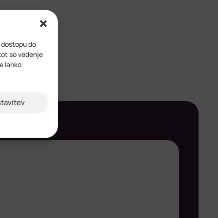
Turizem
i dostopu do
kot so vedenje
ve lahko
stavitev