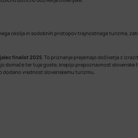
zdično butično doživetje Dolenjske.
vnega okolja in sodobnih pristopov trajnostnega turizma, z
jalec finalist 2025
. To priznanje prejemajo doživetja z izraz
ajo domače ter tuje goste, krepijo prepoznavnost slovenske t
o dodano vrednost slovenskemu turizmu.