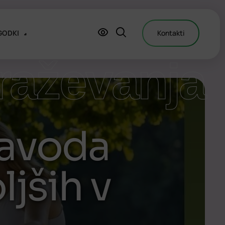
GODKI
Kontakti
raževanja
Zavoda
ljših v