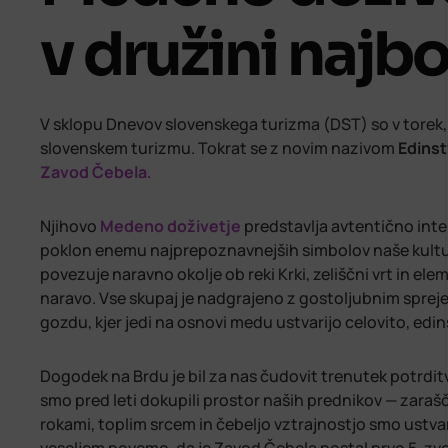
v družini najbo
V sklopu Dnevov slovenskega turizma (DST) so v torek, 1
slovenskem turizmu. Tokrat se z novim nazivom
Edinst
Zavod Čebela
.
Njihovo
Medeno doživetje
predstavlja avtentično inter
poklon enemu najprepoznavnejših simbolov naše kultur
povezuje naravno okolje ob reki Krki, zeliščni vrt in el
naravo. Vse skupaj je nadgrajeno z gostoljubnim spr
gozdu, kjer jedi na osnovi medu ustvarijo celovito, edi
Dogodek na Brdu je bil za nas čudovit trenutek potrdit
smo pred leti dokupili prostor naših prednikov — zarašče
rokami, toplim srcem in čebeljo vztrajnostjo smo ustva