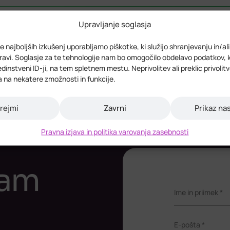
Upravljanje soglasja
Izobraževanja
Novice
e najboljših izkušenj uporabljamo piškotke, ki služijo shranjevanju in/al
avi. Soglasje za te tehnologije nam bo omogočilo obdelavo podatkov, 
 edinstveni ID-ji, na tem spletnem mestu. Neprivolitev ali preklic privolit
a na nekatere zmožnosti in funkcije.
rejmi
Zavrni
Prikaz na
Pravna izjava in politika varovanja zasebnosti
vam
Ime in priimek *
E-pošta *