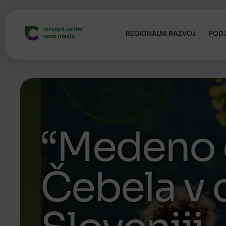
REGIONALNI RAZVOJ
PODJ
“Medeno 
Čebela v d