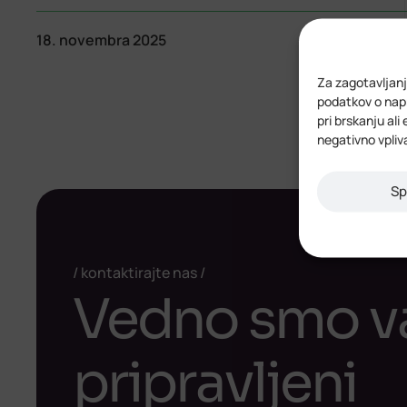
18. novembra 2025
Za zagotavljanj
podatkov o napr
pri brskanju ali
negativno vpliv
Sp
kontaktirajte nas
Vedno smo 
pripravljeni