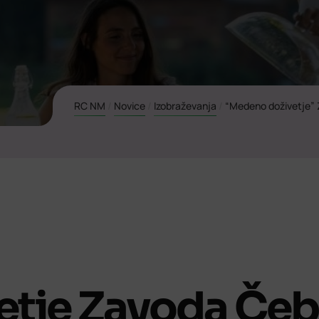
RC NM
/
Novice
/
Izobraževanja
/
“Medeno doživetje” Z
tje Zavoda Čeb