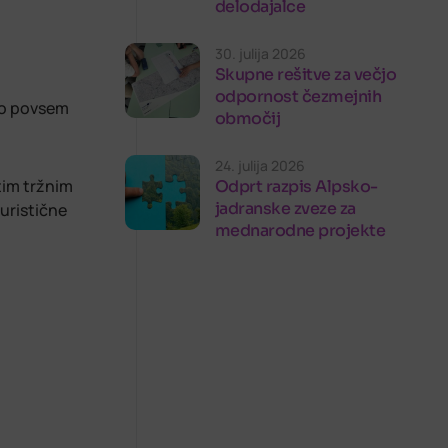
delodajalce
30. julija 2026
Skupne rešitve za večjo
odpornost čezmejnih
ato povsem
območij
24. julija 2026
itim tržnim
Odprt razpis Alpsko-
jadranske zveze za
uristične
mednarodne projekte