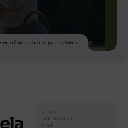
avoda Čebela v družini najboljših v Sloveniji
Novice
ela
Izobraževanja
Mladi