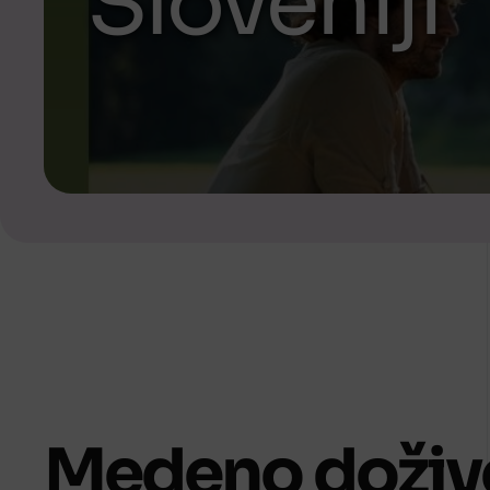
Sloveniji
Medeno dožive