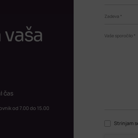
Zadeva *
 vaša
Vaše sporočilo *
i čas
ovnik od 7.00 do 15.00
Strinjam s