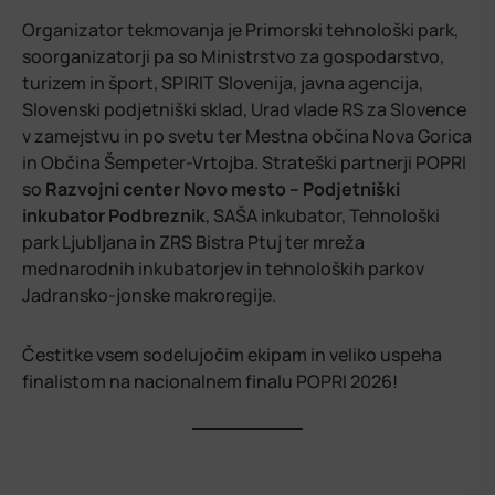
Organizator tekmovanja je Primorski tehnološki park,
soorganizatorji pa so Ministrstvo za gospodarstvo,
turizem in šport, SPIRIT Slovenija, javna agencija,
Slovenski podjetniški sklad, Urad vlade RS za Slovence
v zamejstvu in po svetu ter Mestna občina Nova Gorica
in Občina Šempeter-Vrtojba. Strateški partnerji POPRI
so
Razvojni center Novo mesto – Podjetniški
inkubator Podbreznik
, SAŠA inkubator, Tehnološki
park Ljubljana in ZRS Bistra Ptuj ter mreža
mednarodnih inkubatorjev in tehnoloških parkov
Jadransko-jonske makroregije.
Čestitke vsem sodelujočim ekipam in veliko uspeha
finalistom na nacionalnem finalu POPRI 2026!