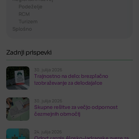
Podeželje
RCM
Turizem
Splošno
Zadnji prispevki
30. julija 2026
Trajnostno na delo: brezplačno
izobraževanje za delodajalce
30. julija 2026
Skupne rešitve za večjo odpornost
čezmejnih območij
24. julija 2026
Odprt razpis Alpsko-jadranske zveze za