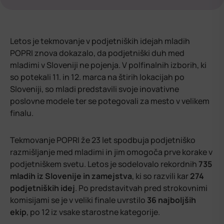
Letos je tekmovanje v podjetniških idejah mladih
POPRI znova dokazalo, da podjetniški duh med
mladimi v Sloveniji ne pojenja. V polfinalnih izborih, ki
so potekali 11. in 12. marca na štirih lokacijah po
Sloveniji, so mladi predstavili svoje inovativne
poslovne modele ter se potegovali za mesto v velikem
finalu.
Tekmovanje POPRI že 23 let spodbuja podjetniško
razmišljanje med mladimi in jim omogoča prve korake v
podjetniškem svetu. Letos je sodelovalo rekordnih
735
mladih iz Slovenije in zamejstva
, ki so razvili kar
274
podjetniških idej
. Po predstavitvah pred strokovnimi
komisijami se je v veliki finale uvrstilo
36 najboljših
ekip
, po 12 iz vsake starostne kategorije.