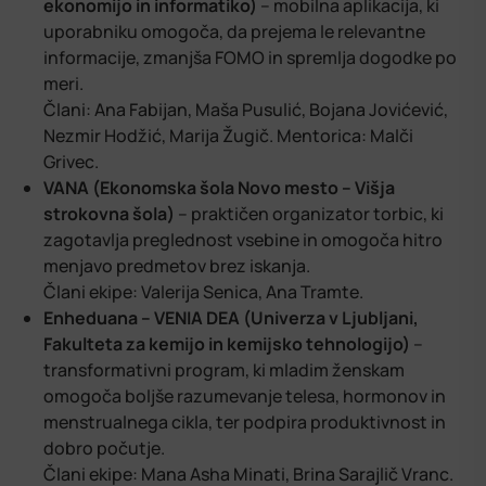
ekonomijo in informatiko)
– mobilna aplikacija, ki
uporabniku omogoča, da prejema le relevantne
informacije, zmanjša FOMO in spremlja dogodke po
meri.
Člani: Ana Fabijan, Maša Pusulić, Bojana Jovićević,
Nezmir Hodžić, Marija Žugič. Mentorica: Malči
Grivec.
VANA (Ekonomska šola Novo mesto – Višja
strokovna šola)
– praktičen organizator torbic, ki
zagotavlja preglednost vsebine in omogoča hitro
menjavo predmetov brez iskanja.
Člani ekipe: Valerija Senica, Ana Tramte.
Enheduana – VENIA DEA (Univerza v Ljubljani,
Fakulteta za kemijo in kemijsko tehnologijo)
–
transformativni program, ki mladim ženskam
omogoča boljše razumevanje telesa, hormonov in
menstrualnega cikla, ter podpira produktivnost in
dobro počutje.
Člani ekipe: Mana Asha Minati, Brina Sarajlič Vranc.