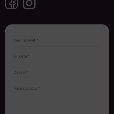
Ime in priimek *
E-pošta *
Zadeva *
Vaše sporočilo *