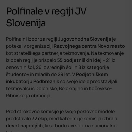
Polfinale v regiji JV
Slovenija
Polfinalni izbor za regiji
Jugovzhodna Slovenija
je
potekal v organizaciji
Razvojnega centra Novo mesto
kot strateškega partnerja tekmovanja. Na tekmovanje
iz obeh regij je prispelo
55 podjetniških idej
– 21 iz
osnovnih šol, 26 iz srednjih šol in 8 iz kategorije
študentov in mladih do 29 let. V
Podjetniškem
inkubatorju Podbreznik
so svoje ideje predstavljali
tekmovalci is Dolenjske, Belekrajine in Kočevkso-
Ribniškega območja.
Pred strokovno komisijo je svoje poslovne modele
predstavilo 32 ekip, med katerimi je komisija izbrala
devet najboljših
, ki se bodo uvrstile na nacionalno