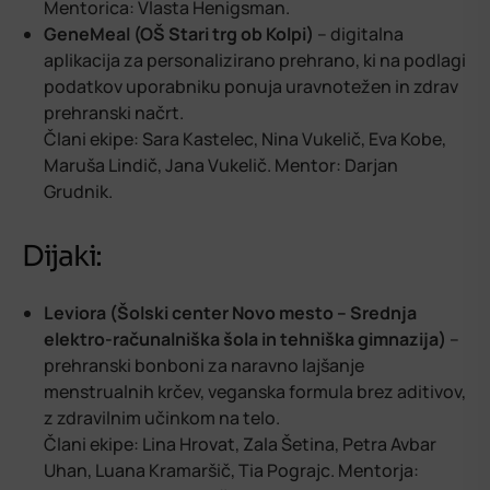
Mentorica: Vlasta Henigsman.
GeneMeal (OŠ Stari trg ob Kolpi)
– digitalna
aplikacija za personalizirano prehrano, ki na podlagi
podatkov uporabniku ponuja uravnotežen in zdrav
prehranski načrt.
Člani ekipe: Sara Kastelec, Nina Vukelič, Eva Kobe,
Maruša Lindič, Jana Vukelič. Mentor: Darjan
Grudnik.
Dijaki:
Leviora (Šolski center Novo mesto – Srednja
elektro-računalniška šola in tehniška gimnazija)
–
prehranski bonboni za naravno lajšanje
menstrualnih krčev, veganska formula brez aditivov,
z zdravilnim učinkom na telo.
Člani ekipe: Lina Hrovat, Zala Šetina, Petra Avbar
Uhan, Luana Kramaršič, Tia Pograjc. Mentorja: