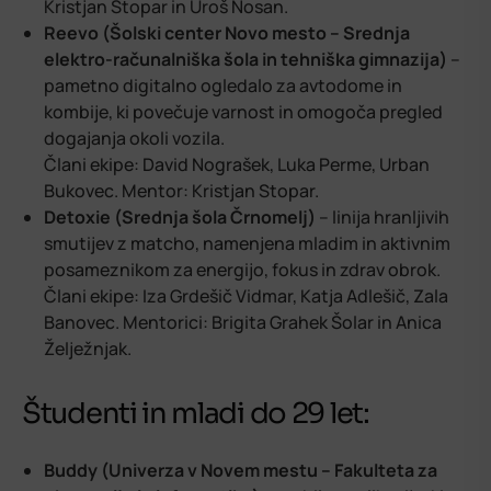
Kristjan Stopar in Uroš Nosan.
Reevo (Šolski center Novo mesto – Srednja
elektro-računalniška šola in tehniška gimnazija)
–
pametno digitalno ogledalo za avtodome in
kombije, ki povečuje varnost in omogoča pregled
dogajanja okoli vozila.
Člani ekipe: David Nograšek, Luka Perme, Urban
Bukovec. Mentor: Kristjan Stopar.
Detoxie (Srednja šola Črnomelj)
– linija hranljivih
smutijev z matcho, namenjena mladim in aktivnim
posameznikom za energijo, fokus in zdrav obrok.
Člani ekipe: Iza Grdešič Vidmar, Katja Adlešič, Zala
Banovec. Mentorici: Brigita Grahek Šolar in Anica
Želježnjak.
Študenti in mladi do 29 let:
Buddy (Univerza v Novem mestu – Fakulteta za