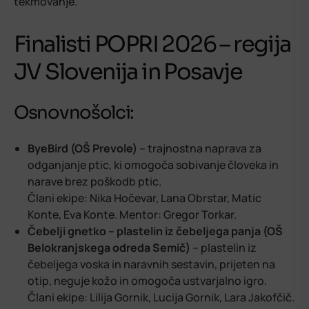
tekmovanje.
Finalisti POPRI 2026 – regija
JV Slovenija in Posavje
Osnovnošolci:
ByeBird (OŠ Prevole)
– trajnostna naprava za
odganjanje ptic, ki omogoča sobivanje človeka in
narave brez poškodb ptic.
Člani ekipe: Nika Hočevar, Lana Obrstar, Matic
Konte, Eva Konte. Mentor: Gregor Torkar.
Čebelji gnetko – plastelin iz čebeljega panja (OŠ
Belokranjskega odreda Semič)
– plastelin iz
čebeljega voska in naravnih sestavin, prijeten na
otip, neguje kožo in omogoča ustvarjalno igro.
Člani ekipe: Lilija Gornik, Lucija Gornik, Lara Jakofčič.