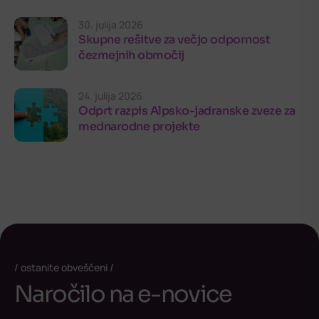
30. julija 2026
Skupne rešitve za večjo odpornost
čezmejnih območij
24. julija 2026
Odprt razpis Alpsko-jadranske zveze za
mednarodne projekte
ostanite obveščeni
Naročilo na e-novice