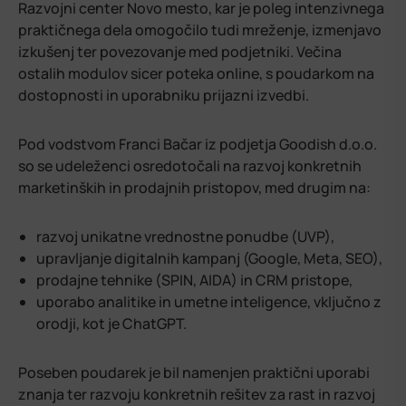
Razvojni center Novo mesto, kar je poleg intenzivnega
praktičnega dela omogočilo tudi mreženje, izmenjavo
izkušenj ter povezovanje med podjetniki. Večina
ostalih modulov sicer poteka online, s poudarkom na
dostopnosti in uporabniku prijazni izvedbi.
Pod vodstvom Franci Bačar iz podjetja Goodish d.o.o.
so se udeleženci osredotočali na razvoj konkretnih
marketinških in prodajnih pristopov, med drugim na:
razvoj unikatne vrednostne ponudbe (UVP),
upravljanje digitalnih kampanj (Google, Meta, SEO),
prodajne tehnike (SPIN, AIDA) in CRM pristope,
uporabo analitike in umetne inteligence, vključno z
orodji, kot je ChatGPT.
Poseben poudarek je bil namenjen praktični uporabi
znanja ter razvoju konkretnih rešitev za rast in razvoj