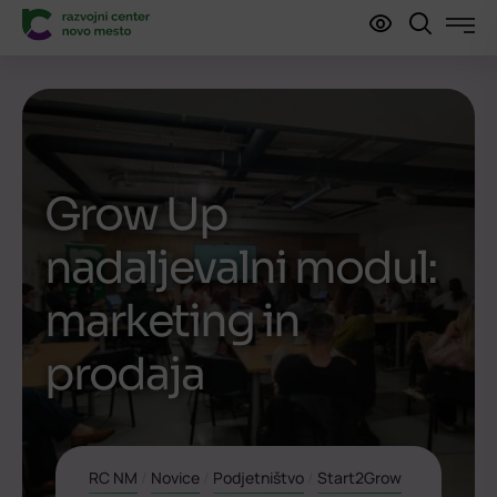
Grow Up
nadaljevalni modul:
marketing in
prodaja
RC NM
/
Novice
/
Podjetništvo
/
Start2Grow