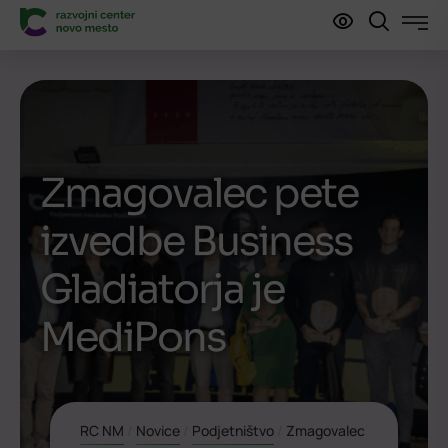
Zmagovalec pete
izvedbe Business
Gladiatorja je
MediPons
RC NM
/
Novice
/
Podjetništvo
/
Zmagovalec