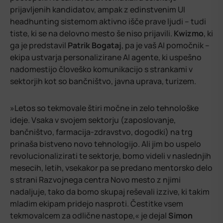
prijavljenih kandidatov, ampak z edinstvenim UI
headhunting sistemom aktivno išče prave ljudi – tudi
tiste, ki se na delovno mesto še niso prijavili.
Kwizmo
, ki
ga je predstavil
Patrik
Bogataj
, pa je vaš AI pomočnik –
ekipa ustvarja personalizirane AI agente, ki uspešno
nadomestijo človeško komunikacijo s strankami v
sektorjih kot so bančništvo, javna uprava, turizem.
»Letos so tekmovale štiri močne in zelo tehnološke
ideje. Vsaka v svojem sektorju (zaposlovanje,
bančništvo, farmacija-zdravstvo, dogodki) na trg
prinaša bistveno novo tehnologijo. Ali jim bo uspelo
revolucionalizirati te sektorje, bomo videli v naslednjih
mesecih, letih, vsekakor pa se predano mentorsko delo
s strani Razvojnega centra Novo mesto z njimi
nadaljuje, tako da bomo skupaj reševali izzive, ki takim
mladim ekipam pridejo nasproti. Čestitke vsem
tekmovalcem za odlične nastope,«
je dejal
Simon