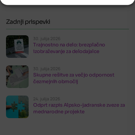
Zadnji prispevki
30. julija 2026
Trajnostno na delo: brezplačno
izobraževanje za delodajalce
30. julija 2026
Skupne rešitve za večjo odpornost
čezmejnih območij
24. julija 2026
Odprt razpis Alpsko-jadranske zveze za
mednarodne projekte