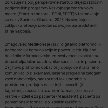
Združuje najbolj perspektivne startup ideje iz različnih
podjetniških programov Razvojnega centra Novo
mesto (Startup konzorcij, PONI, SPOT) v tekmovanje
za naziv Business Gladiator 2025. Na sinočnjem
zaključku letošnje izvedbe so svoje ideje predstavili
štirje najboljši.
Zmagovalec
MediPons
je razvil digitalno platformo, ki
poenostavlja komunikacijo in povezuje štiri ključne
deležnike v farmacevtsko-zdravstvenem ekosistemu –
dobavitelje, lekarne, zdravnike-specialiste in paciente.
Z njihovo platformo dobavitelji dobijo centralizirano
komunikacijo z lekarnami, lekarne pregled na zalogami
vseh dobaviteljev, nadzor nad roki uporabe in
predvideno prodajo v naslednjih mesecih (AI
logaritmi), specialisti ažurne informacije in prave
rešitve – izdelke za paciente (AI asistent), pacienti pa
pomembne informacije o izdelkih različnih
ponudnikov.
»Zelo sva presenečena nad nagrado. Zdaj