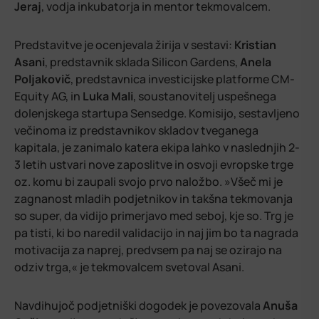
Jeraj
, vodja inkubatorja in mentor tekmovalcem.
Predstavitve je ocenjevala žirija v sestavi:
Kristian
Asani
, predstavnik sklada Silicon Gardens,
Anela
Poljakovič
, predstavnica investicijske platforme CM-
Equity AG, in
Luka
Mali
, soustanovitelj uspešnega
dolenjskega startupa Sensedge. Komisijo, sestavljeno
večinoma iz predstavnikov skladov tveganega
kapitala, je zanimalo katera ekipa lahko v naslednjih 2-
3 letih ustvari nove zaposlitve in osvoji evropske trge
oz. komu bi zaupali svojo prvo naložbo.
»Všeč mi je
zagnanost mladih podjetnikov in takšna tekmovanja
so super, da vidijo primerjavo med seboj, kje so. Trg je
pa tisti, ki bo naredil validacijo in naj jim bo ta nagrada
motivacija za naprej, predvsem pa naj se ozirajo na
odziv trga,«
je tekmovalcem svetoval Asani.
Navdihujoč podjetniški dogodek je povezovala
Anuša