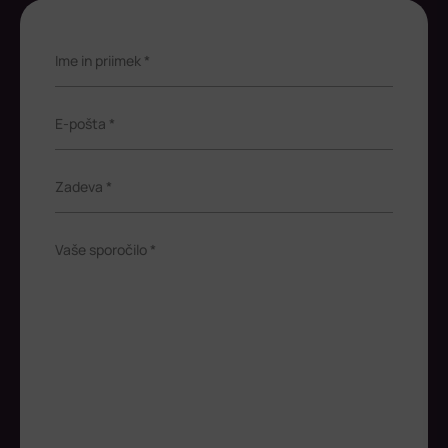
Ime in priimek *
E-pošta *
Zadeva *
Vaše sporočilo *