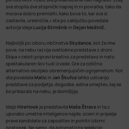
sva stopila dve stopnički naprej in ni povratka, tako da
morava dobro premisliti, kako bova to, kar sva si
zastavila, uresničila,«
sta po zaključku povedala
avtorja ideje
Lucija
Strmšnik
in
Dejan
Meštrič.
Najboljši po izboru občinstva
Skydance
, kot že ime
pove, na nebu razvija svetlobne predstave z droni.
Ekipa v celoti pripravi kreativo za predstavo in nato
spektakularen šov tudi izvede. Gre za odlično
alternativo okoljsko obremenjujočim ognjemetom. Kot
sta povedala
Matic
in
Jan
Škufca
lahko ustvarijo
predstave za podjetja, dogodke, edina omejitev, kaj se
bo prikazalo na nebu, je domišljija.
Idejo
HireHook
je predstavila
Maša
Štravs
in ta z
uporabo umetne inteligence najde, oceni in pripelje
prave kandidate za zaposlitev in pohitri izbirni
postopek. Ne samo, da avtomatizira selekcijo