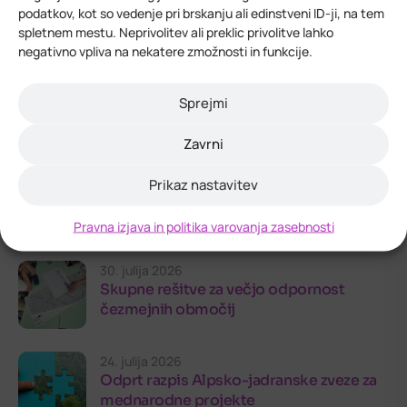
podatkov, kot so vedenje pri brskanju ali edinstveni ID-ji, na tem
RCM
spletnem mestu. Neprivolitev ali preklic privolitve lahko
Turizem
negativno vpliva na nekatere zmožnosti in funkcije.
Splošno
Sprejmi
Zadnji prispevki
Zavrni
30. julija 2026
Prikaz nastavitev
Trajnostno na delo: brezplačno
izobraževanje za delodajalce
Pravna izjava in politika varovanja zasebnosti
30. julija 2026
Skupne rešitve za večjo odpornost
čezmejnih območij
24. julija 2026
Odprt razpis Alpsko-jadranske zveze za
mednarodne projekte