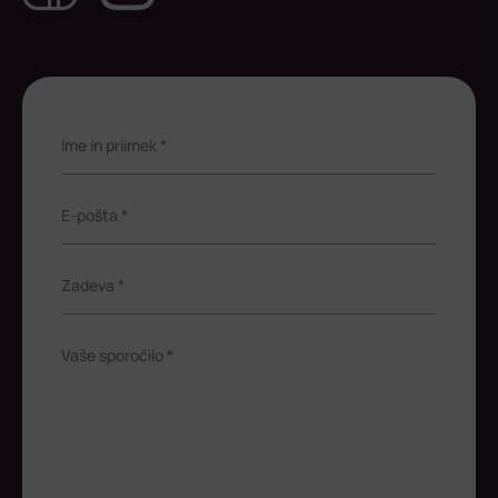
Ime in priimek *
E-pošta *
Zadeva *
Vaše sporočilo *