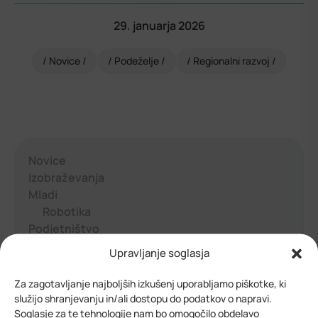
29. januarja 2026
Novice
Podeželje
Regionalni razvoj
Novice
Izobraževanja
Mladi
Robotika
Podjetništvo
Start2Grow
Upravljanje soglasja
Projekti
Razpisi
Za zagotavljanje najboljših izkušenj uporabljamo piškotke, ki
Regionalni razvoj
služijo shranjevanju in/ali dostopu do podatkov o napravi.
Podeželje
Soglasje za te tehnologije nam bo omogočilo obdelavo