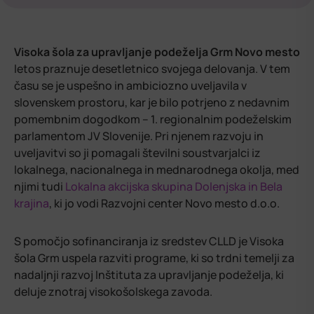
Visoka šola za upravljanje podeželja Grm Novo mesto
letos praznuje desetletnico svojega delovanja. V tem
času se je uspešno in ambiciozno uveljavila v
slovenskem prostoru, kar je bilo potrjeno z nedavnim
pomembnim dogodkom – 1. regionalnim podeželskim
parlamentom JV Slovenije. Pri njenem razvoju in
uveljavitvi so ji pomagali številni soustvarjalci iz
lokalnega, nacionalnega in mednarodnega okolja, med
njimi tudi
Lokalna akcijska skupina Dolenjska in Bela
krajina
, ki jo vodi Razvojni center Novo mesto d.o.o.
S pomočjo sofinanciranja iz sredstev CLLD je Visoka
šola Grm uspela razviti programe, ki so trdni temelji za
nadaljnji razvoj Inštituta za upravljanje podeželja, ki
deluje znotraj visokošolskega zavoda.