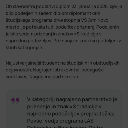
Ob slavnostni podelitvi diplom 23. januarja 2026, kjer je
bilo podeljenih sedem diplom diplomantkam
študijskega programa prve stopnje VŠ Grm Novo
mesto, je potekala tudi podelitev priznanj. Podeljenih
je bilo sedem priznanj in znakov »S tradicijo v
napredno podeželje«. Priznanja in znaki so podeljeni v
štirih kategorijah:
Najustvarjalnejši študent na študijskih in obštudijskih
dejavnostih, Nagrajeni strokovni ali pedagoški
sodelavec, Nagrajeno partnerstvo.
V kategoriji nagrajeno partnerstvo je
priznanje in znak »S tradicijo v
napredno podeželje« prejela Jožica
Povše, vodja programa LAS
Dolenjska in Bela krajina. Ob tej