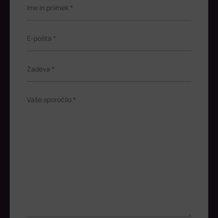
Ime in priimek *
E-pošta *
Zadeva *
Vaše sporočilo *