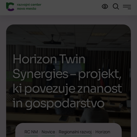
Horizon Twin
Synergies – projekt,
ki povezuje znanost
in gospodarstvo
RC NM
/
Novice
/
Regionalni razvoj
/
Horizon