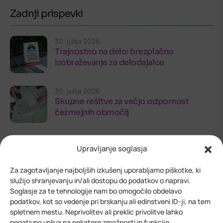
Zadnji prispevki
30. julija 2026
Trajnostno na delo: brezplačno
izobraževanje za delodajalce
30. julija 2026
Skupne rešitve za večjo odpornost
čezmejnih območij
24. julija 2026
Upravljanje soglasja
Odprt razpis Alpsko-jadranske zveze za
mednarodne projekte
Za zagotavljanje najboljših izkušenj uporabljamo piškotke, ki
služijo shranjevanju in/ali dostopu do podatkov o napravi.
Soglasje za te tehnologije nam bo omogočilo obdelavo
podatkov, kot so vedenje pri brskanju ali edinstveni ID-ji, na tem
spletnem mestu. Neprivolitev ali preklic privolitve lahko
negativno vpliva na nekatere zmožnosti in funkcije.