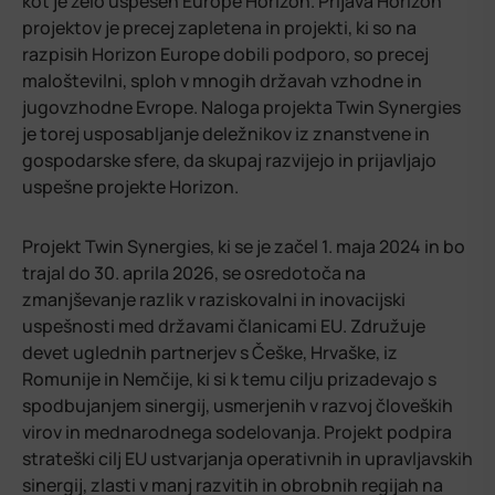
kot je zelo uspešen Europe Horizon. Prijava Horizon
projektov je precej zapletena in projekti, ki so na
razpisih Horizon Europe dobili podporo, so precej
maloštevilni, sploh v mnogih državah vzhodne in
jugovzhodne Evrope. Naloga projekta Twin Synergies
je torej usposabljanje deležnikov iz znanstvene in
gospodarske sfere, da skupaj razvijejo in prijavljajo
uspešne projekte Horizon.
Projekt Twin Synergies, ki se je začel 1. maja 2024 in bo
trajal do 30. aprila 2026, se osredotoča na
zmanjševanje razlik v raziskovalni in inovacijski
uspešnosti med državami članicami EU. Združuje
devet uglednih partnerjev s Češke, Hrvaške, iz
Romunije in Nemčije, ki si k temu cilju prizadevajo s
spodbujanjem sinergij, usmerjenih v razvoj človeških
virov in mednarodnega sodelovanja. Projekt podpira
strateški cilj EU ustvarjanja operativnih in upravljavskih
sinergij, zlasti v manj razvitih in obrobnih regijah na