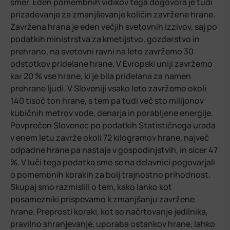
smer. Eden pomembnih vidikov tega dogovora je tudi
prizadevanje za zmanjševanje količin zavržene hrane.
Zavržena hrana je eden večjih svetovnih izzivov, saj po
podatkih ministrstva za kmetijstvo, gozdarstvo in
prehrano, na svetovni ravni na leto zavržemo 30
odstotkov pridelane hrane. V Evropski uniji zavržemo
kar 20 % vse hrane, ki je bila pridelana za namen
prehrane ljudi. V Sloveniji vsako leto zavržemo okoli
140 tisoč ton hrane, s tem pa tudi več sto milijonov
kubičnih metrov vode, denarja in porabljene energije.
Povprečen Slovenec po podatkih Statističnega urada
v enem letu zavrže okoli 72 kilogramov hrane, največ
odpadne hrane pa nastaja v gospodinjstvih, in sicer 47
%. V luči tega podatka smo se na delavnici pogovarjali
o pomembnih korakih za bolj trajnostno prihodnost.
Skupaj smo razmislili o tem, kako lahko kot
posamezniki prispevamo k zmanjšanju zavržene
hrane. Preprosti koraki, kot so načrtovanje jedilnika,
pravilno shranjevanje, uporaba ostankov hrane, lahko