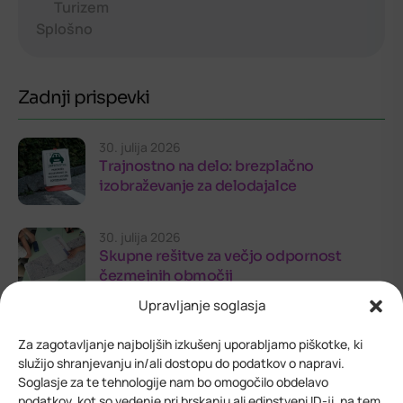
Turizem
Splošno
Zadnji prispevki
30. julija 2026
Trajnostno na delo: brezplačno
izobraževanje za delodajalce
30. julija 2026
Skupne rešitve za večjo odpornost
čezmejnih območij
Upravljanje soglasja
24. julija 2026
Za zagotavljanje najboljših izkušenj uporabljamo piškotke, ki
Odprt razpis Alpsko-jadranske zveze za
služijo shranjevanju in/ali dostopu do podatkov o napravi.
mednarodne projekte
Soglasje za te tehnologije nam bo omogočilo obdelavo
podatkov, kot so vedenje pri brskanju ali edinstveni ID-ji, na tem