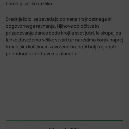
naredijo veliko razliko.
Srednješolci se zavedajo pomena trajnostnega in
odgovornega ravnanja. Njihove odločitve in
prizadevanja danes bodo krojila svet jutri, le skupaj pa
lahko dosežemo velike stvari ter naredimo korak naprej
k manjšim količinam zavržene hrane, k bolj trajnostni
prihodnosti in zdravemu planetu.