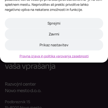
spletnem mestu. Neprivolitev ali preklic privolitve lahko
negativno vpliva na nekatere zmožnosti in funkcije.
Sprejmi
Zavrni
kontaktirajte nas
Vedno smo vam pripravljeni
Prikaz nastavitev
pomagati in odgovoriti na
Pravna izjava in politika varovanja zasebnosti
vaša vprašanja
Razvojni center
Novo mesto d.o.o.
Podbreznik 15
SI-8000 Novo mesto