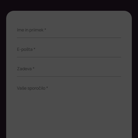
Ime in priimek *
E-pošta *
Zadeva *
Vaše sporočilo *