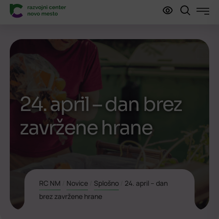
24. april – dan brez
zavržene hrane
RC NM
/
Novice
/
Splošno
/
24. april – dan
brez zavržene hrane