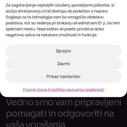
Skupne rešitve za večjo odpornost
Za zagotavljanje najboljših izkušenj uporabljamo piškotke, ki
čezmejnih območij
služijo shranjevanju in/ali dostopu do podatkov o napravi.
Soglasje za te tehnologije nam bo omogočilo obdelavo
podatkov, kot so vedenje pri brskanju ali edinstveni ID-ji, na tem
24. julija 2026
spletnem mestu. Neprivolitev ali preklic privolitve lahko
Odprt razpis Alpsko-jadranske zveze za
negativno vpliva na nekatere zmožnosti in funkcije.
mednarodne projekte
Sprejmi
Zavrni
Prikaz nastavitev
Pravna izjava in politika varovanja zasebnosti
kontaktirajte nas
Vedno smo vam pripravljeni
pomagati in odgovoriti na
vaša vprašanja