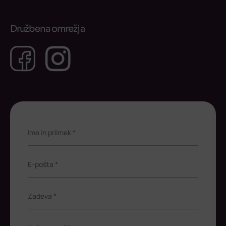
Družbena omrežja
Facebook
Instagram
Ime in priimek *
E-pošta *
Zadeva *