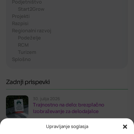
Podjetništvo
Start2Grow
Projekti
Razpisi
Regionalni razvoj
Podeželje
RCM
Turizem
Splošno
Zadnji prispevki
30. julija 2026
Trajnostno na delo: brezplačno
izobraževanje za delodajalce
Upravljanje soglasja
30. julija 2026