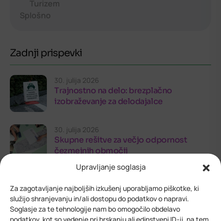
Turizem
Splošno
Zadnji prispevki
30. julija 2026
Trajnostno na delo: brezplačno
izobraževanje za delodajalce
30. julija 2026
Skupne rešitve za večjo odpornost
čezmejnih območij
Upravljanje soglasja
24. julija 2026
Za zagotavljanje najboljših izkušenj uporabljamo piškotke, ki
Odprt razpis Alpsko-jadranske zveze za
služijo shranjevanju in/ali dostopu do podatkov o napravi.
mednarodne projekte
Soglasje za te tehnologije nam bo omogočilo obdelavo
podatkov, kot so vedenje pri brskanju ali edinstveni ID-ji, na tem