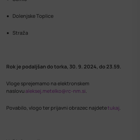
Dolenjske Toplice
Straža
Rok je podaljšan do torka, 30. 9. 2024, do 23.59.
Vloge sprejemamo na elektronskem
naslovu
aleksej.metelko@rc-nm.si
.
Povabilo, vlogo ter prijavni obrazec najdete
tukaj
.