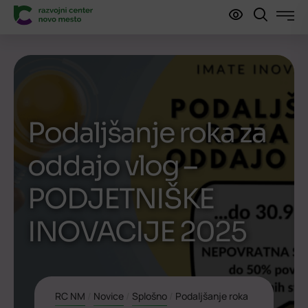
Podaljšanje roka za
oddajo vlog –
PODJETNIŠKE
INOVACIJE 2025
RC NM
/
Novice
/
Splošno
/
Podaljšanje roka