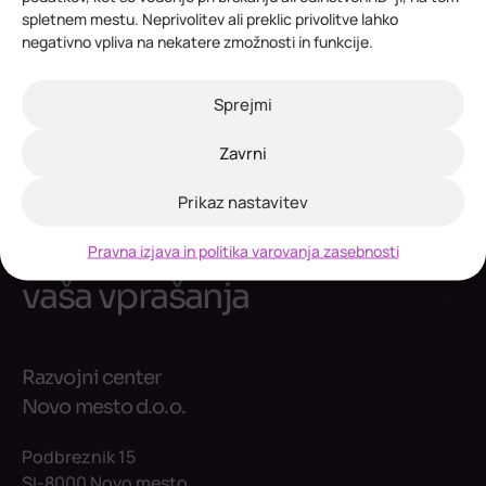
spletnem mestu. Neprivolitev ali preklic privolitve lahko
negativno vpliva na nekatere zmožnosti in funkcije.
Sprejmi
Zavrni
kontaktirajte nas
Vedno smo vam pripravljeni
Prikaz nastavitev
pomagati in odgovoriti na
Pravna izjava in politika varovanja zasebnosti
vaša vprašanja
Razvojni center
Novo mesto d.o.o.
Podbreznik 15
SI-8000 Novo mesto