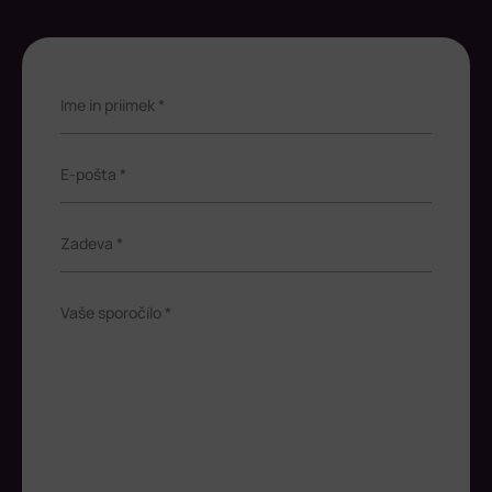
Ime in priimek *
E-pošta *
Zadeva *
Vaše sporočilo *