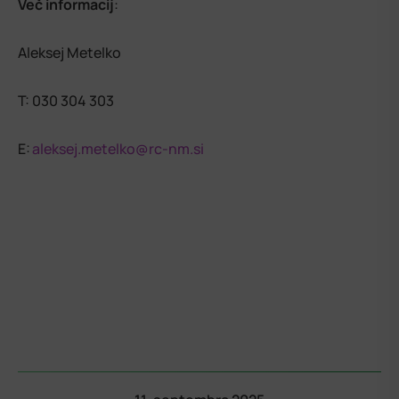
Več informacij
:
Aleksej Metelko
T: 030 304 303
E:
aleksej.metelko@rc-nm.si