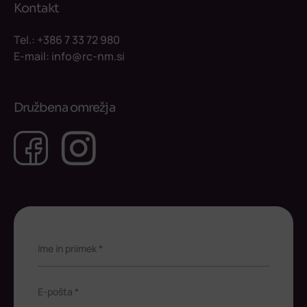
Kontakt
Tel.:
+386 7 33 72 980
E-mail:
info@rc-nm.si
Družbena omrežja
Facebook
Instagram
Ime in priimek *
E-pošta *