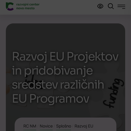
Razvoj EU Projektov
in pridobivanje
sredstev različnih
EU Programov
RC NM
/
Novice
/
Splošno
/
Razvoj EU