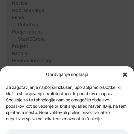
Novice
Izobraževanja
Mladi
Robotika
Podjetništvo
Start2Grow
Projekti
Razpisi
Regionalni razvoj
Podeželje
Upravljanje soglasja
RCM
Turizem
Za zagotavljanje najboljših izkušenj uporabljamo piškotke, ki
Splošno
služijo shranjevanju in/ali dostopu do podatkov o napravi.
Soglasje za te tehnologije nam bo omogočilo obdelavo
podatkov, kot so vedenje pri brskanju ali edinstveni ID-ji, na tem
Zadnji prispevki
spletnem mestu. Neprivolitev ali preklic privolitve lahko
negativno vpliva na nekatere zmožnosti in funkcije.
30. julija 2026