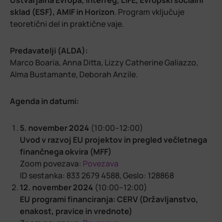
Ustvarjalna Evropa, Interreg, LIFE, Evropski socialni
sklad (ESF), AMIF in Horizon
. Program vključuje
teoretični del in praktične vaje.
Predavatelji (ALDA):
Marco Boaria, Anna Ditta, Lizzy Catherine Galiazzo,
Alma Bustamante, Deborah Anzile.
Agenda in datumi:
5. november 2024
(10:00–12:00)
Uvod v razvoj EU projektov in pregled večletnega
finančnega okvira (MFF)
Zoom povezava:
Povezava
ID sestanka: 833 2679 4588, Geslo: 128868
12. november 2024
(10:00–12:00)
EU programi financiranja: CERV (Državljanstvo,
enakost, pravice in vrednote)