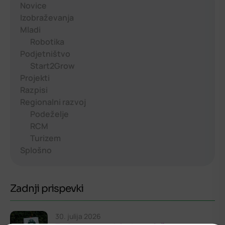
Novice
Izobraževanja
Mladi
Robotika
Podjetništvo
Start2Grow
Projekti
Razpisi
Regionalni razvoj
Podeželje
RCM
Turizem
Splošno
Zadnji prispevki
30. julija 2026