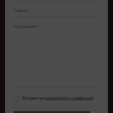
Zadeva *
Vaše sporočilo *
Strinjam se s
pravilnikom o zasebnosti
ReCaptcha