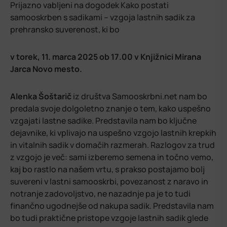
Prijazno vabljeni na dogodek Kako postati
samooskrben s sadikami – vzgoja lastnih sadik za
prehransko suverenost, ki bo
v torek, 11. marca 2025 ob 17.00 v Knjižnici Mirana
Jarca Novo mesto.
Alenka Šoštarič
iz društva Samooskrbni.net nam bo
predala svoje dolgoletno znanje o tem, kako uspešno
vzgajati lastne sadike. Predstavila nam bo ključne
dejavnike, ki vplivajo na uspešno vzgojo lastnih krepkih
in vitalnih sadik v domačih razmerah. Razlogov za trud
z vzgojo je več: sami izberemo semena in točno vemo,
kaj bo rastlo na našem vrtu, s prakso postajamo bolj
suvereni v lastni samooskrbi, povezanost z naravo in
notranje zadovoljstvo, ne nazadnje pa je to tudi
finančno ugodnejše od nakupa sadik. Predstavila nam
bo tudi praktične pristope vzgoje lastnih sadik glede