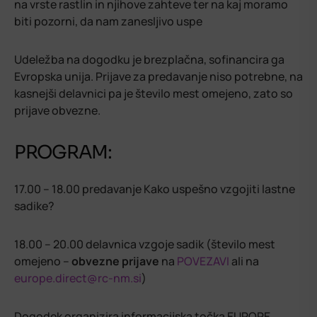
na vrste rastlin in njihove zahteve ter na kaj moramo
biti pozorni, da nam zanesljivo uspe
Udeležba na dogodku je brezplačna, sofinancira ga
Evropska unija. Prijave za predavanje niso potrebne, na
kasnejši delavnici pa je število mest omejeno, zato so
prijave obvezne.
PROGRAM:
17.00 – 18.00 predavanje Kako uspešno vzgojiti lastne
sadike?
18.00 – 20.00 delavnica vzgoje sadik (število mest
omejeno –
obvezne prijave
na
POVEZAVI
ali na
europe.direct@rc-nm.si
)
Dogodek organizira informacijska točka EUROPE