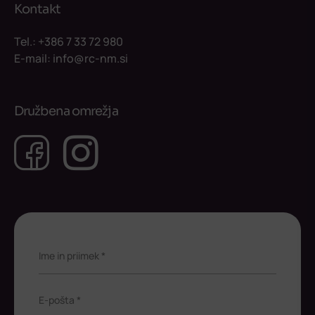
Kontakt
Tel.:
+386 7 33 72 980
E-mail:
info@rc-nm.si
Družbena omrežja
Facebook
Instagram
Ime in priimek *
E-pošta *