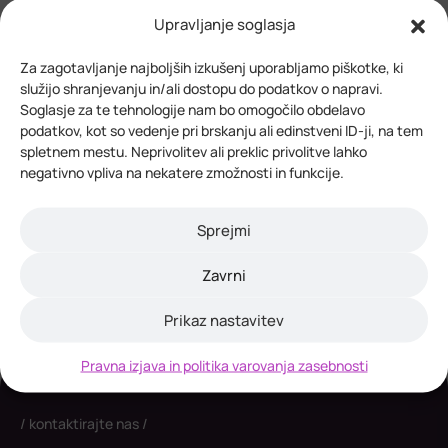
Trajnostno na delo: brezplačno
Upravljanje soglasja
izobraževanje za delodajalce
Za zagotavljanje najboljših izkušenj uporabljamo piškotke, ki
30. julija 2026
služijo shranjevanju in/ali dostopu do podatkov o napravi.
Skupne rešitve za večjo odpornost
Soglasje za te tehnologije nam bo omogočilo obdelavo
čezmejnih območij
podatkov, kot so vedenje pri brskanju ali edinstveni ID-ji, na tem
spletnem mestu. Neprivolitev ali preklic privolitve lahko
negativno vpliva na nekatere zmožnosti in funkcije.
24. julija 2026
Odprt razpis Alpsko-jadranske zveze za
mednarodne projekte
Sprejmi
Zavrni
Prikaz nastavitev
Pravna izjava in politika varovanja zasebnosti
kontaktirajte nas