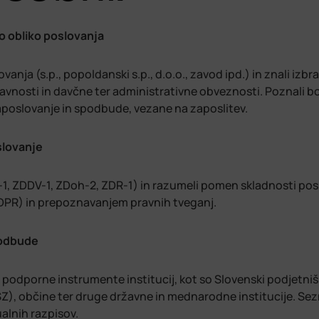
o obliko poslovanja
a (s.p., popoldanski s.p., d.o.o., zavod ipd.) in znali izbra
javnosti in davčne ter administrativne obveznosti. Poznali 
aposlovanje in spodbude, vezane na zaposlitev.
slovanje
, ZDDV-1, ZDoh-2, ZDR-1) in razumeli pomen skladnosti pos
DPR) in prepoznavanjem pravnih tveganj.
podbude
 podporne instrumente institucij, kot so Slovenski podjetniš
SZ), občine ter druge državne in mednarodne institucije. Se
ualnih razpisov.