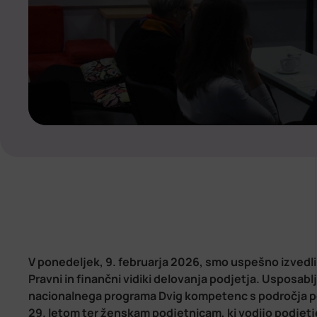
V ponedeljek, 9. februarja 2026, smo uspešno izved
Pravni in finančni vidiki delovanja podjetja. Usposab
nacionalnega programa Dvig kompetenc s področja p
29. letom ter ženskam podjetnicam, ki vodijo podjetj