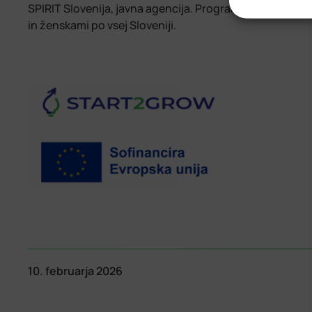
SPIRIT Slovenija, javna agencija. Program je zasnova
in ženskami po vsej Sloveniji.
10. februarja 2026