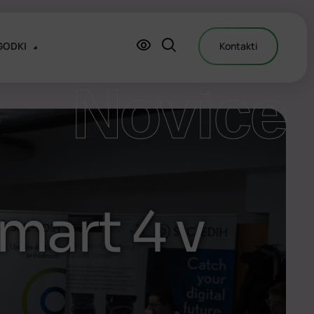
GODKI
Kontakti
Novice
mart 4 v