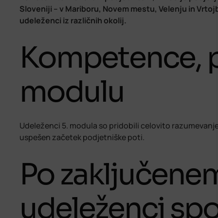
Sloveniji – v Mariboru, Novem mestu, Velenju in Vrtoj
udeleženci iz različnih okolij.
Kompetence, pr
modulu
Udeleženci 5. modula so pridobili celovito razumevanje 
uspešen začetek podjetniške poti.
Po zaključen
udeleženci spo