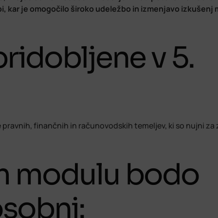
bi, kar je omogočilo široko udeležbo in izmenjavo izkušenj
idobljene v 5.
pravnih, finančnih in računovodskih temeljev, ki so nujni za 
em modulu bodo
sobni: