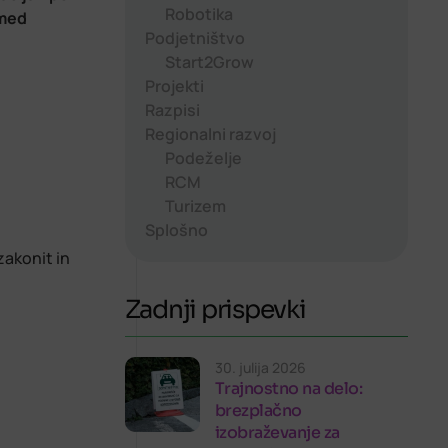
Robotika
 med
Podjetništvo
Start2Grow
Projekti
Razpisi
Regionalni razvoj
Podeželje
RCM
Turizem
Splošno
zakonit in
Zadnji prispevki
30. julija 2026
Trajnostno na delo:
brezplačno
izobraževanje za