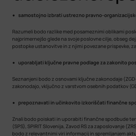
samostojno izbrati ustrezno pravno-organizacijsk
Razumeli bodo razlike med posameznimi oblikami poslovanj
najprimernejšo glede na svoje poslovne cilje, obseg de
postopke ustanovitve in z njimi povezane prispevke, z
uporabljati ključne pravne podlage za zakonito po
Seznanjeni bodo z osnovami ključne zakonodaje (ZGD-1
zakonodajo, vključno z varstvom osebnih podatkov (G
prepoznavati in učinkovito izkoriščati finančne s
Znali bodo poiskati in uporabiti finančne spodbude ter
(SPS), SPIRIT Slovenija, Zavod RS za zaposlovanje (ZR
bodo z relevantnimi viri informacij in spremljanjem akt