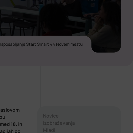
Usposabljanje Start Smart 4 v Novem mestu
 naslovom
Novice
opu
Izobraževanja
med 18. in
Mladi
acijah po