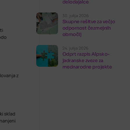
delodajalce
30. julija 2026
Skupne rešitve za večjo
odpornost čezmejnih
ti
območij
bodo
24. julija 2026
Odprt razpis Alpsko-
jadranske zveze za
mednarodne projekte
lovanja z
ki sklad
znanjeni