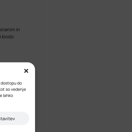
iranim in
i bodo
vstvena
oke
i dostopu do
kot so vedenje
ve lahko
stavitev
ni program
rt izvaja