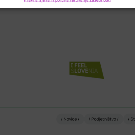
n z namenom sistematične krepitve podjetniških kompetenc 
Novice
Podjetništvo
St