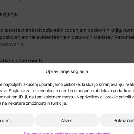
avljanja
med enostavnim in dvostavnim vodenjem poslovnih knjig, norm
 poslovanjem ter evidentiranjem osnovnih sredstev. Razumel
 poslovanja.
rativne obveznosti
Upravljanje soglasja
ispevke FURS-u, urediti prijave v obvezna socialna in zdra
u. Obvladali bodo uporabo portalov eDavki in SPOT, poznali r
e najboljših izkušenj uporabljamo piškotke, ki služijo shranjevanju in/al
avi. Soglasje za te tehnologije nam bo omogočilo obdelavo podatkov, 
 edinstveni ID-ji, na tem spletnem mestu. Neprivolitev ali preklic privolit
a na nekatere zmožnosti in funkcije.
i podatki najdete na
https://start2grow.si/
rejmi
Zavrni
Prikaz na
jetništva za obdobje 2025 – 2029 (START2GROW) je nacional
da plus (ESS+) in Ministrstva za gospodarstvo, turizem in špo
Pravna izjava in politika varovanja zasebnosti