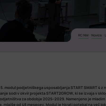
RC NM
/
Novice
/
li 5. modul podjetniškega usposabljanja START SMART 4 z
ljanje sodi v okvir projekta START2GROW, ki se izvaja v skl
odjetništva za obdobje 2025–2029. Namenjeno je mladim 
e, mlajše od 48 mesecev. Modul je hkrati potekal na več lok