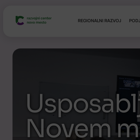
REGIONALNI RAZVOJ
PODJ
Usposablj
Novem m