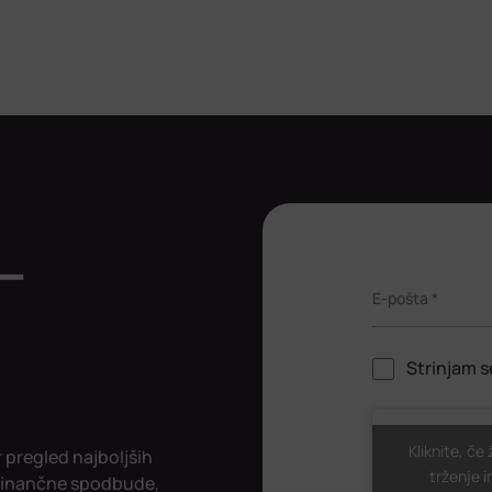
-
E-pošta *
Strinjam s
ReCaptcha
Kliknite, če
r pregled najboljših
trženje i
 finančne spodbude,