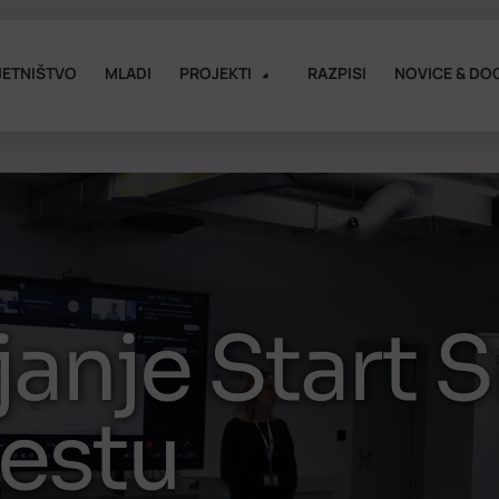
ETNIŠTVO
MLADI
PROJEKTI
RAZPISI
NOVICE & DO
anje Start S
estu