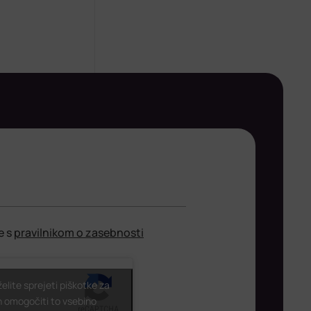
e s
pravilnikom o zasebnosti
 želite sprejeti piškotke za
n omogočiti to vsebino