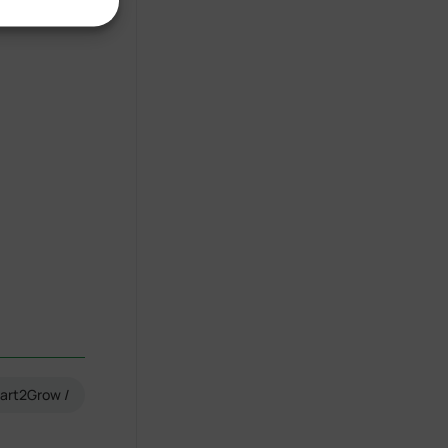
med mladimi
art2Grow