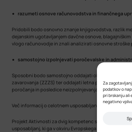
razumeti osnove računovodstva in finančnega upr
Pridobili bodo osnovno znanje knjigovodstva, razlik 
dejanskim ugotavljanjem davčne osnove, blagajniškim
vlogo računovodje in znali analizirati osnovne stroške
samostojno izpolnjevati poročevalske in administ
Sposobni bodo samostojno oddajati obračune DDV in pr
zavarovanja (ZZZS) ter oddajati letna poročila AJPES-
Za zagotavljanj
podatkov o napr
poročanja in posledice neizpolnjevanja obveznosti.
pri brskanju ali
negativno vpliv
Več informacij o celotnem usposabljanju s kontaktnim
Sp
Projekt Aktivnosti za dvig kompetenc s področja pod
usposabljanj, ki ga v okviru Evropskega socialnega skla