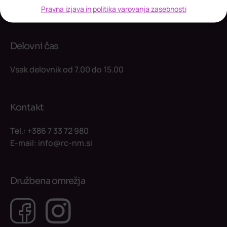
SI-8000 Novo mesto
Pravna izjava in politika varovanja zasebnosti
Delovni čas
Vsak delovnik od 7.00 do 15.00
Kontakt
Tel.:
+386 7 33 72 980
E-mail:
info@rc-nm.si
Družbena omrežja
Facebook
Instagram