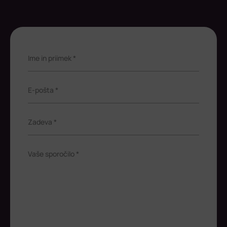
Ime in priimek *
E-pošta *
Zadeva *
Vaše sporočilo *