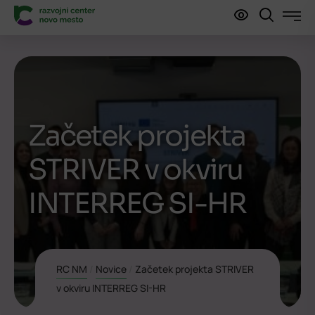
Začetek projekta
STRIVER v okviru
INTERREG SI-HR
RC NM
/
Novice
/
Začetek projekta STRIVER
v okviru INTERREG SI-HR