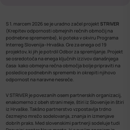
S 1. marcem 2026 se je uradno začel projekt
STRIVER
(Krepitev odpornosti obmejnih rečnih območij na
podnebne spremembe), ki poteka v okviru Programa
Interreg Slovenija–Hrvaška. Gre za enega od 19
projektov, ki jih je potrdil Odbor za spremljanje. Projekt
se osredotoča na enega ključnih izzivov današnjega
časa: kako obmejna rečna območja bolje pripraviti na
posledice podnebnih sprememb in okrepiti njihovo
odpornost na naravne nesreče.
V STRIVER je povezanih osem partnerskih organizacij,
enakomerno z obeh strani meje, štiri iz Slovenije in štiri
iz Hrvaške. Takšno partnerstvo vzpostavlja trdno
čezmejno mrežo sodelovanja, znanja in izmenjave
dobrih praks. Med slovenskimi partnerji sodeluje tudi