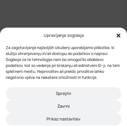
Upravljanje soglasja
Za zagotavljanje najboljših izkušenj uporabljamo piškotke, ki
kontaktirajte nas
služijo shranjevanju in/ali dostopu do podatkov o napravi.
Vedno smo vam pripravljeni
Soglasje za te tehnologije nam bo omogočilo obdelavo
podatkov, kot so vedenje pri brskanju ali edinstveni ID-ji, na tem
pomagati in odgovoriti na
spletnem mestu. Neprivolitev ali preklic privolitve lahko
negativno vpliva na nekatere zmožnosti in funkcije.
vaša vprašanja
Sprejmi
Razvojni center
Zavrni
Novo mesto d.o.o.
Prikaz nastavitev
Podbreznik 15