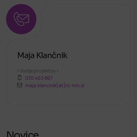
Maja Klančnik
Vodja projektov
070 463 867
maja.klancnik[at]rc-nm.si
Novice