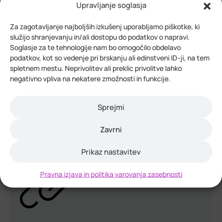
Upravljanje soglasja
Za zagotavljanje najboljših izkušenj uporabljamo piškotke, ki
služijo shranjevanju in/ali dostopu do podatkov o napravi.
Soglasje za te tehnologije nam bo omogočilo obdelavo
Javni poziv JPMŽ 2025–2029
podatkov, kot so vedenje pri brskanju ali edinstveni ID-ji, na tem
spletnem mestu. Neprivolitev ali preklic privolitve lahko
negativno vpliva na nekatere zmožnosti in funkcije.
Podpora mladim podjetnikom začetnikom in
podjetnicam začetnicam
Sprejmi
Odpri
Zavrni
Prikaz nastavitev
Pravna izjava in politika varovanja zasebnosti