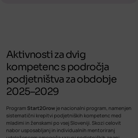
Aktivnosti za dvig
kompetenc s področja
podjetništva za obdobje
2025–2029
Program
Start2Grow
je nacionalni program, namenjen
sistematični krepitvi podjetniških kompetenc med
mladimi in ženskami po vsej Sloveniji. Skozi celovit
nabor usposabljanj in individualnih mentoriranj
udeležencem omogoča razvoj podjetniških znanj,