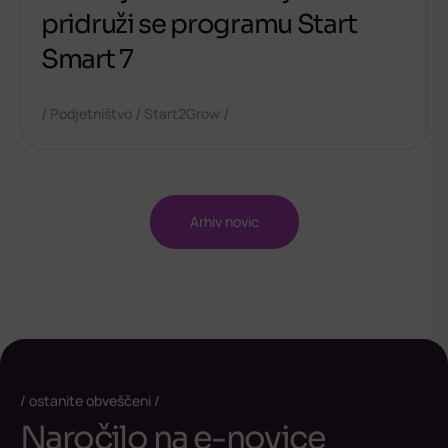
pridruži se programu Start
Smart 7
/
/
/
Podjetništvo
Start2Grow
Arhiv novic
ostanite obveščeni
Naročilo na e-novice