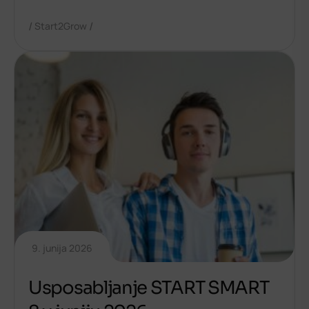
/
/
Start2Grow
9. junija 2026
Usposabljanje START SMART