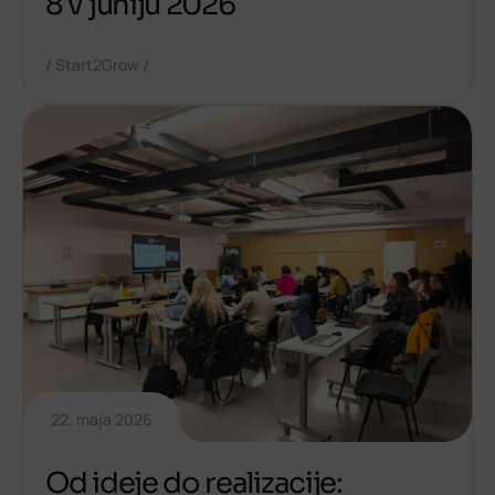
8 v juniju 2026
/
/
Start2Grow
22. maja 2026
Od ideje do realizacije: