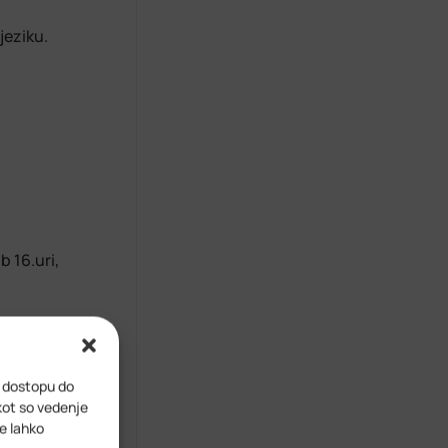
jeziku.
b 16.uri,
li prek
i dostopu do
kot so vedenje
ve lahko