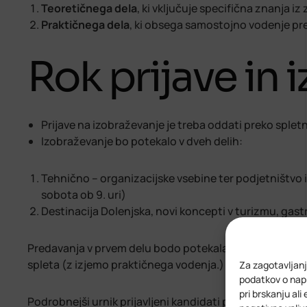
Teoretičnega dela
, ki vključuje specifična znanja i
Praktičnega dela
, ki obsega samostojno vodenje pred
Rok prijave in 
Prijave na izobraževanje je treba oddati preko splet
Izobraževanje bo potekalo v dveh delih:
Tehnično – organizacijske vsebine ter podjetništvo 
sobota ob 9. uri)
Destinacija Dolenjska, novi koncepti v turizmu, gas
Predavanja v prvem delu bodo potekala v živo na naslov
spleta (z izjemo praktičnega vodenja.)
Za zagotavljanj
podatkov o napr
pri brskanju ali
Podrobnejši urnik prijavljeni kandidati prejmejo po zakl