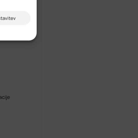
ska, ki je
stavitev
acije