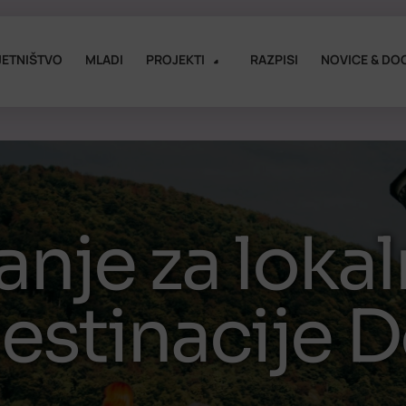
ETNIŠTVO
MLADI
PROJEKTI
RAZPISI
NOVICE & DO
anje za loka
estinacije D