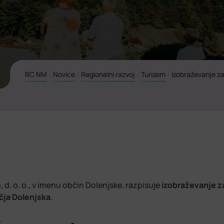
RC NM
/
Novice
/
Regionalni razvoj
/
Turizem
/
Izobraževanje za
d. o. o., v imenu občin Dolenjske, razpisuje
izobraževanje z
očja Dolenjska
.