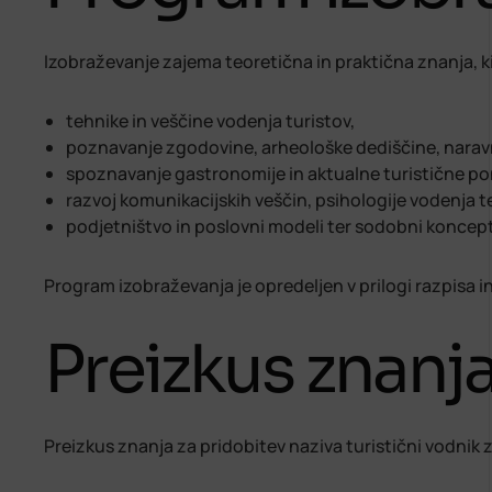
Izobraževanje zajema teoretična in praktična znanja, ki
tehnike in veščine vodenja turistov,
poznavanje zgodovine, arheološke dediščine, naravn
spoznavanje gastronomije in aktualne turistične p
razvoj komunikacijskih veščin, psihologije vodenja 
podjetništvo in poslovni modeli ter sodobni koncept
Program izobraževanja je opredeljen v prilogi razpisa i
Preizkus znanj
Preizkus znanja za pridobitev naziva turistični vodnik z