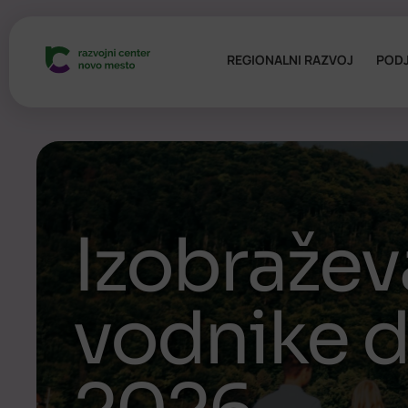
REGIONALNI RAZVOJ
PODJ
Izobražev
vodnike d