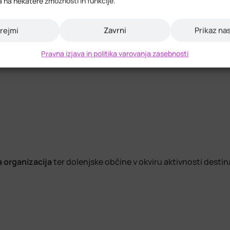
a na nekatere zmožnosti in funkcije.
v register turističnih vodnikov turističnega območja Dolenj
rejmi
Zavrni
Prikaz na
.eu
.
Pravna izjava in politika varovanja zasebnosti
a organizacija
ter dolenjske občine v okviru aktivnosti destin