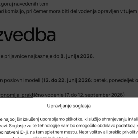
z zgoraj navedenih tem.
 komisijo, pri čemer mora biti del vodenja opravljen v tujem 
izvedba
ne prijavnice najkasneje do
8. junija 2026
.
in poslovni modeli
(
12. do 22. junij 2026
: petek, ponedeljek o
tronomija, praktično vodenje (7. do 12. september 2026)
Upravljanje soglasja
u Podbreznik 15, Novo mesto. Drugi del bo potekal hibridno a
e najboljših izkušenj uporabljamo piškotke, ki služijo shranjevanju in/al
avi. Soglasje za te tehnologije nam bo omogočilo obdelavo podatkov, 
 edinstveni ID-ji, na tem spletnem mestu. Neprivolitev ali preklic privolit
jučenih prijavah.