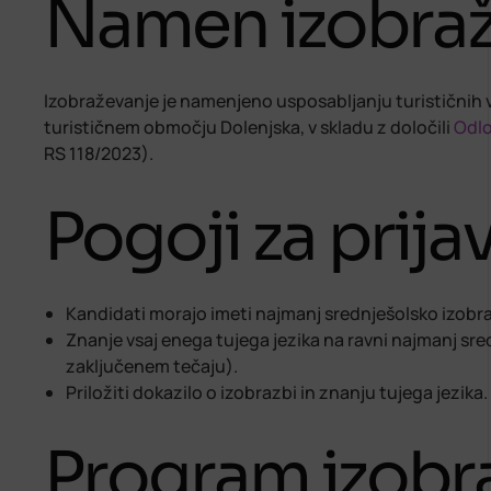
Namen izobraž
Izobraževanje je namenjeno usposabljanju turističnih 
turističnem območju Dolenjska, v skladu z določili
Odlo
RS 118/2023).
Pogoji za prija
Kandidati morajo imeti najmanj srednješolsko izobr
Znanje vsaj enega tujega jezika na ravni najmanj sre
zaključenem tečaju).
Priložiti dokazilo o izobrazbi in znanju tujega jezika.
Program izobr