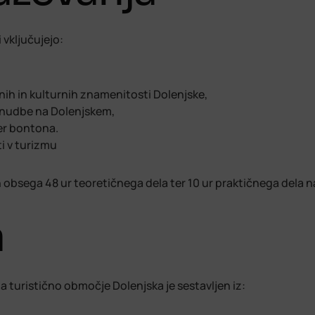
 vključujejo:
ih in kulturnih znamenitosti Dolenjske,
onudbe na Dolenjskem,
ter bontona.
i v turizmu
n obsega 48 ur teoretičnega dela ter 10 ur praktičnega dela n
a
a turistično območje Dolenjska je sestavljen iz: