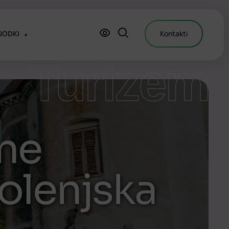
GODKI
Kontakti
Turizem
lne
olenjska