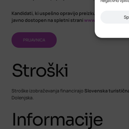
negativno vpliv
Kandidati, ki uspešno opravijo preizkus, bodo vpisani 
Sp
javno dostopen na spletni strani
www.visitdolenjska
PRIJAVNICA
Stroški
Stroške izobraževanja financirajo
Slovenska turističn
Dolenjska.
Informacije