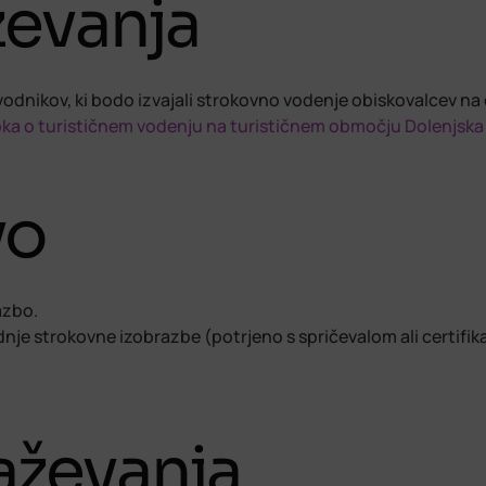
evanja
vodnikov, ki bodo izvajali strokovno vodenje obiskovalcev n
ka o turističnem vodenju na turističnem območju Dolenjska
vo
azbo.
dnje strokovne izobrazbe (potrjeno s spričevalom ali certifi
aževanja