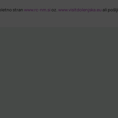
spletno stran
www.rc-nm.si
oz.
www.visitdolenjska.eu
ali pošl