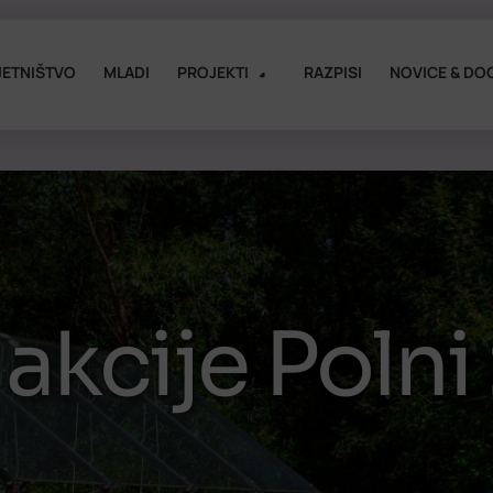
ETNIŠTVO
MLADI
PROJEKTI
RAZPISI
NOVICE & DO
 akcije Poln