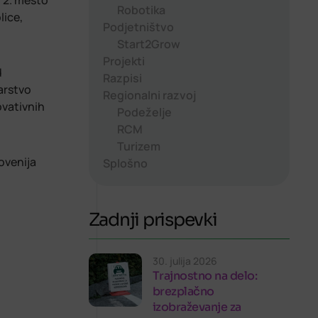
o 2. mesto
Robotika
lice,
Podjetništvo
Start2Grow
Projekti
d
Razpisi
arstvo
Regionalni razvoj
ovativnih
Podeželje
RCM
Turizem
ovenija
Splošno
Zadnji prispevki
30. julija 2026
Trajnostno na delo:
brezplačno
izobraževanje za