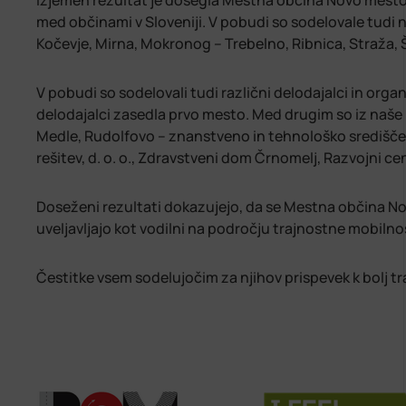
Izjemen rezultat je dosegla Mestna občina Novo mesto, k
med občinami v Sloveniji. V pobudi so sodelovale tudi n
Kočevje, Mirna, Mokronog – Trebelno, Ribnica, Straža, 
V pobudi so sodelovali tudi različni delodajalci in organ
delodajalci zasedla prvo mesto. Med drugim so iz naše 
Medle, Rudolfovo – znanstveno in tehnološko središče N
rešitev, d. o. o., Zdravstveni dom Črnomelj, Razvojni cen
Doseženi rezultati dokazujejo, da se Mestna občina Nov
uveljavljajo kot vodilni na področju trajnostne mobilno
Čestitke vsem sodelujočim za njihov prispevek k bolj t