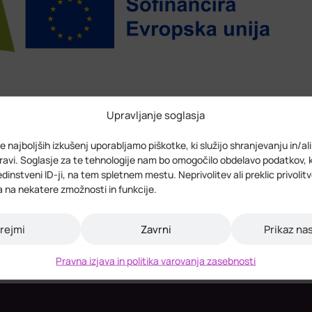
Upravljanje soglasja
e najboljših izkušenj uporabljamo piškotke, ki služijo shranjevanju in/al
Novice
Regiona
avi. Soglasje za te tehnologije nam bo omogočilo obdelavo podatkov, 
 edinstveni ID-ji, na tem spletnem mestu. Neprivolitev ali preklic privolit
a na nekatere zmožnosti in funkcije.
rejmi
Zavrni
Prikaz na
Pravna izjava in politika varovanja zasebnosti