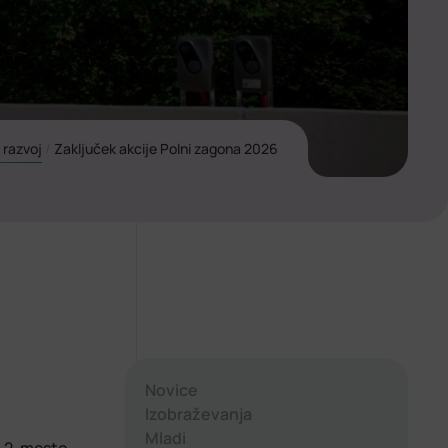
 razvoj
/
Zaključek akcije Polni zagona 2026
0
Novice
Izobraževanja
Mladi