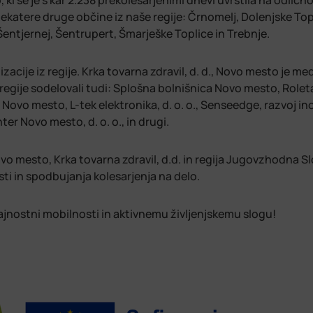
i se je s kar 2.238 prekolesarjenimi dnevi uvrstila na odličn
ekatere druge občine iz naše regije: Črnomelj, Dolenjske Top
Šentjernej, Šentrupert, Šmarješke Toplice in Trebnje.
izacije iz regije. Krka tovarna zdravil, d. d., Novo mesto je me
regije sodelovali tudi: Splošna bolnišnica Novo mesto, Rolet
ovo mesto, L-tek elektronika, d. o. o., Senseedge, razvoj in
ter Novo mesto, d. o. o., in drugi.
o mesto, Krka tovarna zdravil, d.d. in regija Jugovzhodna Sl
sti in spodbujanja kolesarjenja na delo.
rajnostni mobilnosti in aktivnemu življenjskemu slogu!