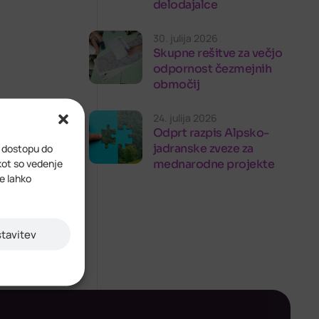
delodajalce
30. julija 2026
Skupne rešitve za večjo
odpornost čezmejnih
območij
24. julija 2026
Odprt razpis Alpsko-
jadranske zveze za
i dostopu do
lni razvoj
kot so vedenje
mednarodne projekte
ve lahko
stavitev