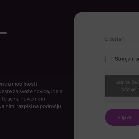
-
E-pošta *
Strinjam s
ReCaptcha
Kliknite, če
entra mobilnosti
trženje i
veste za sveže novice, ideje
ite se na novičnik in
ualnimi razpisi na področju