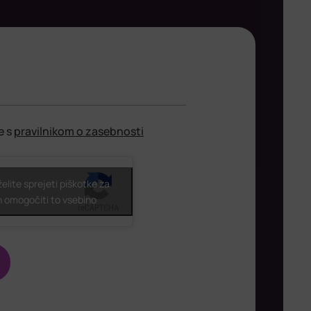
e s
pravilnikom o zasebnosti
 želite sprejeti piškotke za
n omogočiti to vsebino