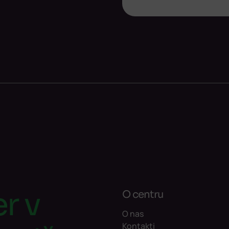
r v
O centru
O nas
Kontakti