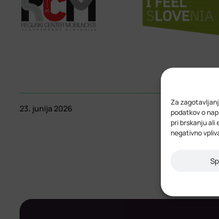
Za zagotavljanj
23. junija 2026
podatkov o napr
pri brskanju ali
negativno vpliv
Sp