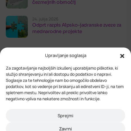
čezmejnih območij
24. julija 2026
Odprt razpis Alpsko-jadranske zveze za
mednarodne projekte
Upravljanje soglasja
Za zagotavljanje najboljših izkušenj uporabljamo piškotke, ki
služijo shranjevanju in/ali dostopu do podatkov o napravi.
Soglasje za te tehnologije nam bo omogočilo obdelavo
podatkov, kot so vedenje pri brskanju ali edinstveni ID-ji, na tem
kontaktirajte nas
spletnem mestu. Neprivolitev ali preklic privolitve lahko
Vedno smo vam pripravljeni
negativno vpliva na nekatere zmožnosti in funkcije.
pomagati in odgovoriti na
Sprejmi
vaša vprašanja
Zavrni