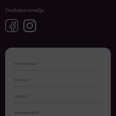
Družbena omrežja
Facebook
Instagram
Ime in priimek *
E-pošta *
Zadeva *
Vaše sporočilo *