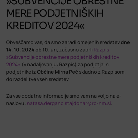
»SUBVENCIJE OBRESTNE
MERE PODJETNIŠKIH
KREDITOV 2024«
Obveščamo vas, da smo zaradi omejenih sredstev
dne
14. 10. 2024 ob 10. uri,
začasno zaprli
Razpis
»Subvencije obrestne mere podjetniških kreditov
2024«
(v nadaljevanju: Razpis) za podjetja in
podjetnike
iz Občine Mirna Peč
skladno z Razpisom,
do razdelitve vseh sredstev.
Za vse dodatne informacije smo vam na voljo na e-
naslovu:
natasa.derganc.stajdohar@rc-nm.si
.