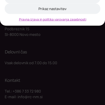
Prikaz nastavitev
Razvojni center
Novo mesto d.o.o.
Pravna izjava in politika varovanja zasebnosti
Podbreznik 15
SI-8000 Novo mesto
Delovni čas
Vsak delovnik od 7.00 do 15.00
Kontakt
Tel.:
+386 7 33 72 980
E-mail:
info@rc-nm.si