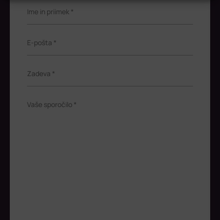
Ime in priimek *
E-pošta *
Zadeva *
Vaše sporočilo *