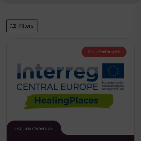
Filters
Zaključeni projekti
Okolje & naravni viri