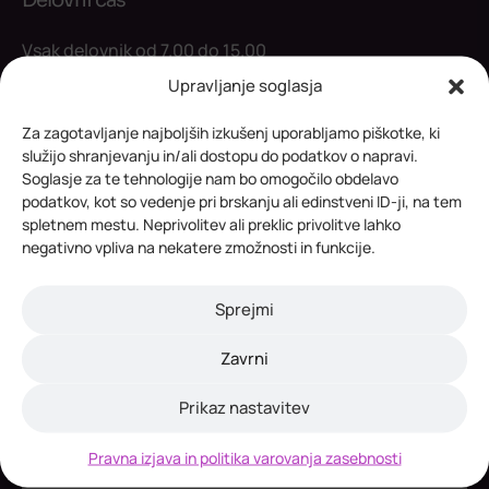
Vsak delovnik od 7.00 do 15.00
Upravljanje soglasja
Kontakt
Za zagotavljanje najboljših izkušenj uporabljamo piškotke, ki
služijo shranjevanju in/ali dostopu do podatkov o napravi.
Soglasje za te tehnologije nam bo omogočilo obdelavo
Tel.:
+386 7 33 72 980
podatkov, kot so vedenje pri brskanju ali edinstveni ID-ji, na tem
E-mail:
info@rc-nm.si
spletnem mestu. Neprivolitev ali preklic privolitve lahko
negativno vpliva na nekatere zmožnosti in funkcije.
Družbena omrežja
Sprejmi
Facebook
Instagram
Zavrni
Prikaz nastavitev
Pravna izjava in politika varovanja zasebnosti