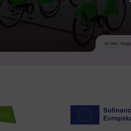
RC NM
/
Regij