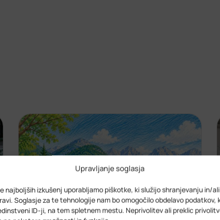
Upravljanje soglasja
e najboljših izkušenj uporabljamo piškotke, ki služijo shranjevanju in/al
avi. Soglasje za te tehnologije nam bo omogočilo obdelavo podatkov, 
 edinstveni ID-ji, na tem spletnem mestu. Neprivolitev ali preklic privolit