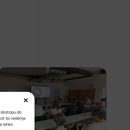
i dostopu do
kot so vedenje
ve lahko