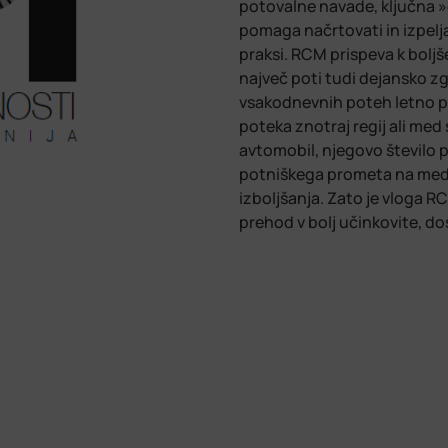
potovalne navade, ključna »o
pomaga načrtovati in izpelja
praksi. RCM prispeva k boljš
največ poti tudi dejansko zg
vsakodnevnih poteh letno pr
poteka znotraj regij ali med
avtomobil, njegovo število 
potniškega prometa na medr
izboljšanja. Zato je vloga R
prehod v bolj učinkovite, do