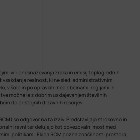
čjimi viri onesnaževanja zraka in emisij toplogrednih
t vsakdanja realnost, ki ne sledi administrativnim
lo, v šolo in po opravkih med občinami, regijami in
šitve možne le z dobrim usklajevanjem številnih
bčin do pristojnih državnih resorjev.
RCM) so odgovor na ta izziv. Predstavljajo strokovno in
nalni ravni ter delujejo kot povezovalni most med
vnimi politikami. Ekipa RCM pozna značilnosti prostora,