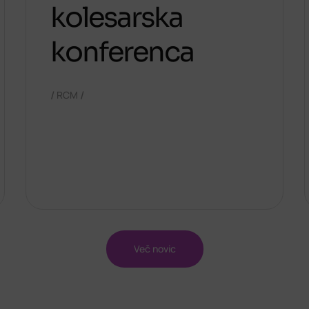
kolesarska
konferenca
/
/
RCM
Več novic