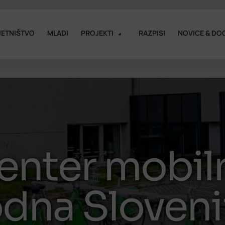
ETNIŠTVO
MLADI
PROJEKTI
RAZPISI
NOVICE & DO
center mobil
dna Sloveni