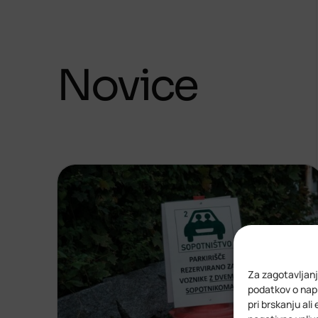
Novice
Za zagotavljanj
podatkov o napr
pri brskanju ali