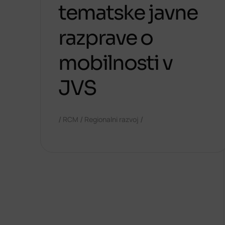
tematske javne
razprave o
mobilnosti v
JVS
/
/
/
RCM
Regionalni razvoj