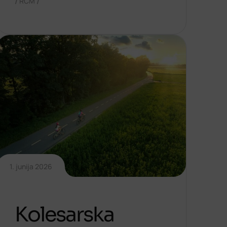
/
/
RCM
1. junija 2026
Kolesarska