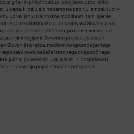
zka grla« in priložnosti za izboljšave, zato lahko
ti ukrepe, ki delujejo ne samo na papirju, ampak tudi v
emu upravljanju trajnostne mobilnosti tam, kjer se
odi. Podatki SURS kažejo, da prebivalci Slovenije na
epotujejo približno 7.200 km, pri čemer večina poti
 sosednjimi regijami. Še vedno prevladuje osebni
pa v Sloveniji narašča, medtem ko uporaba javnega
egionalni ravni ne kaže izrazitega dolgoročnega
CM ključna: povezovati, usklajevati in pospeševati
stopne in okolju prijazne načine potovanja.