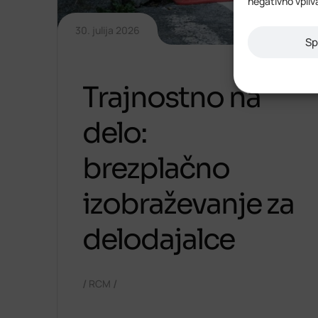
negativno vpliv
30. julija 2026
Sp
Trajnostno na
delo:
brezplačno
izobraževanje za
delodajalce
/
/
RCM