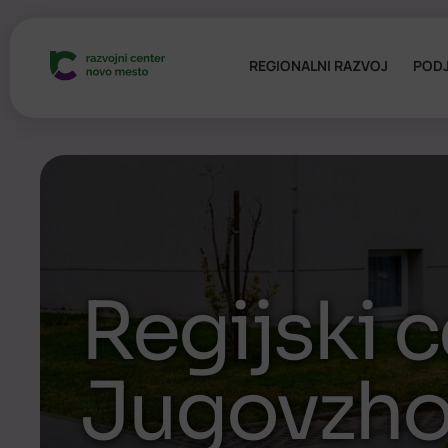
REGIONALNI RAZVOJ
PODJ
Regijski 
Jugovzho