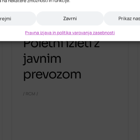
a na nekatere zmožnosti in funkcije.
14. julija 2026
rejmi
Zavrni
Prikaz na
Pravna izjava in politika varovanja zasebnosti
Poletni izleti z
javnim
prevozom
/
/
RCM