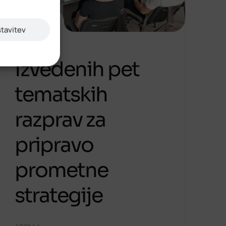
9. julija 2026
stavitev
Izvedenih pet
tematskih
razprav za
pripravo
prometne
strategije