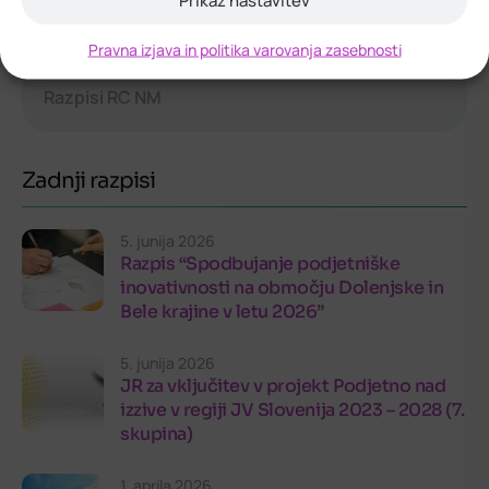
Oddaja:
17. julija 2026
ob 13:00
Pravna izjava in politika varovanja zasebnosti
Razpisi RC NM
Zadnji razpisi
5. junija 2026
Razpis “Spodbujanje podjetniške
inovativnosti na območju Dolenjske in
Bele krajine v letu 2026”
5. junija 2026
JR za vključitev v projekt Podjetno nad
izzive v regiji JV Slovenija 2023 – 2028 (7.
skupina)
1. aprila 2026