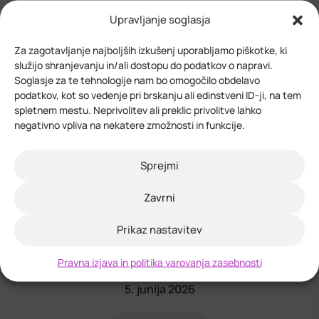
Upravljanje soglasja
Za zagotavljanje najboljših izkušenj uporabljamo piškotke, ki
služijo shranjevanju in/ali dostopu do podatkov o napravi.
Soglasje za te tehnologije nam bo omogočilo obdelavo
podatkov, kot so vedenje pri brskanju ali edinstveni ID-ji, na tem
Obrazec 3 – INO 2026
spletnem mestu. Neprivolitev ali preklic privolitve lahko
negativno vpliva na nekatere zmožnosti in funkcije.
Razpis “Spodbujanje podjetniške inovativnosti
na območju Dolenjske in Bele krajine v letu 2026”
Sprejmi
Zavrni
Prenos
Prikaz nastavitev
Pravna izjava in politika varovanja zasebnosti
5. junija 2026