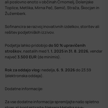
ali poslovno enoto v občinah Črnomelj, Dolenjske
Toplice, Metlika, Mirna Peč, Semič, Straža, Škocjan in
Žužemberk.
Sofinancira se razvoj inovativnih izdelkov, storitev ali
rešitev podjetniških izzivov.
Podjetja lahko pridobijo
do 50 % upravičenih
stroškov
, nastalih med
1. 1. 2025 in 31. 8. 2026
, vendar
največ
3.500 EUR
(de minimis).
Rok za oddajo vlog:
nedelja,
6. 9. 2026
do 23.59
(elektronska oddaja).
Dodatne informacije:
Za vse dodatne informacije spremljajte našo spletno
stran ali kontaktirajte Alekseja Metelka na e-