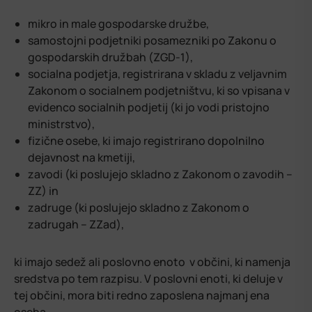
mikro in male gospodarske družbe,
samostojni podjetniki posamezniki po Zakonu o
gospodarskih družbah (ZGD-1),
socialna podjetja, registrirana v skladu z veljavnim
Zakonom o socialnem podjetništvu, ki so vpisana v
evidenco socialnih podjetij (ki jo vodi pristojno
ministrstvo),
fizične osebe, ki imajo registrirano dopolnilno
dejavnost na kmetiji,
zavodi (ki poslujejo skladno z Zakonom o zavodih –
ZZ) in
zadruge (ki poslujejo skladno z Zakonom o
zadrugah – ZZad),
ki imajo sedež ali poslovno enoto v občini, ki namenja
sredstva po tem razpisu. V poslovni enoti, ki deluje v
tej občini, mora biti redno zaposlena najmanj ena