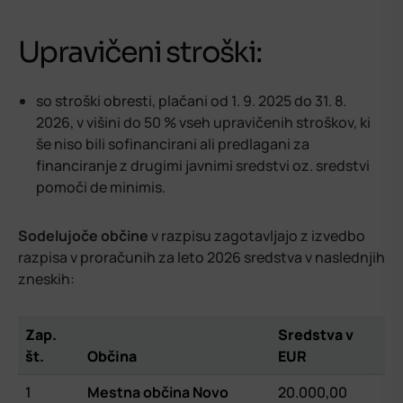
Upravičeni stroški:
so stroški obresti, plačani od 1. 9. 2025 do 31. 8.
2026, v višini do 50 % vseh upravičenih stroškov, ki
še niso bili sofinancirani ali predlagani za
financiranje z drugimi javnimi sredstvi oz. sredstvi
pomoči de minimis
.
Sodelujoče občine
v razpisu zagotavljajo z izvedbo
razpisa v proračunih za leto 2026 sredstva v naslednjih
zneskih:
Zap.
Sredstva v
št.
Občina
EUR
1
Mestna občina Novo
20.000,00