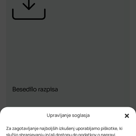
Besedilo razpisa
Upravljanje soglasja
Prenos
Za zagotavljanje najboljših izkušenj uporabljamo piškotke, ki
služijo shranjevanju in/ali dostopu do podatkov o napravi.