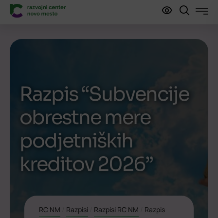
Razpis “Subvencije
obrestne mere
podjetniških
kreditov 2026”
RC NM
/
Razpisi
/
Razpisi RC NM
/
Razpis